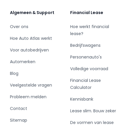
uitrusting.
Algemeen & Support
Financial Lease
In de Ford Transit Custom heeft uw veiligheid en
die van uw omgeving prioriteit. Een
Over ons
Hoe werkt financial
noodsituatie? Dan is remmen cruciaal. Daarom
lease?
heeft deze Ford Transit Custom Brake Assist als
Hoe Auto Atlas werkt
remondersteuning.
Bedrijfswagens
Voor autobedrijven
Personenauto's
Even bellen voor een afspraak en deze Ford
Automerken
staat voor u klaar!
Volledige voorraad
Blog
= Bedrijfsinformatie =
Financial Lease
Veelgestelde vragen
Calculator
Prijs is een meeneemprijs;
Probleem melden
Kennisbank
We werken bij voorkeur op afspraak, zodat we u
Contact
Lease slim. Bouw zeker
beter van dienst kunnen zijn en de auto voor u
Sitemap
kunnen klaarzetten. Neemt u voor vertrek even
De vormen van lease
telefonisch contact met ons op dan kunnen we