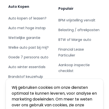
de auto kort reserveren.
Auto Kopen
Populair
Kijk voor meer informatie, foto's, en onze
actuele voorraad op onze site:
Auto kopen of leasen?
BPM vrijstelling vervalt
www.autocorsten.nl of neem telefonisch
contact met ons op. 0499-422176.
Auto met hoge instap
Belasting / aftrekposten
Wettelijke garantie
European buyer? We can immediately arrange
BTW of Marge auto
Export Documents+Plates+14day-Europe-
Welke auto past bij mij?
Financial Lease
Insurance in 15 minutes (!) You can drive home!
Particulier
Goede 7 persoons auto
Hoewel de informatie op deze website met de
Aankoop inspectie
Auto winter essentials
grootst mogelijke zorgvuldigheid is
checklist
samengesteld, onder meer op basis van door
Brandstof keuzehulp
de RDW verstrekte gegevens, zijn fouten
Private Leasen,
nimmer uit te sluiten. Auto Corsten kan de
Schakel of automaat?
Financieren of Kopen?
Wij gebruiken cookies om onze diensten
beschikbaarheid van opties op
optimaal te kunnen leveren, voor analyse en
abonnementsbasis, noch de feitelijke
marketing doeleinden. Om meer te weten
aanwezigheid van specifieke opties, voor elk
over ons gebruik van cookies, zie onze
individueel voertuig volledig verifiëren en