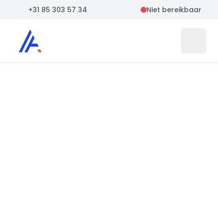
+31 85 303 57 34
Niet bereikbaar
Auto Atlas
Open 