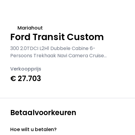
Mariahout
Ford Transit Custom
300 2.0TDCI L2H1 Dubbele Cabine 6-
Persoons Trekhaak Navi Camera Cruise
Control Imperiaal Airco
Verkoopprijs
Stoelverwarming Pdc DC
€ 27.703
Betaalvoorkeuren
Hoe wilt u betalen?