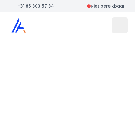
+31 85 303 57 34
Niet bereikbaar
Auto Atlas
Open 