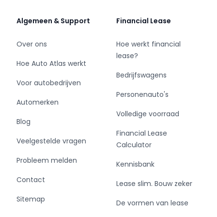
van de auto kunt u contact opnemen met de
adverteerder.
Algemeen & Support
Financial Lease
Onze voorraad bedrijfswagens bestaat
Over ons
Hoe werkt financial
doorgaans uit ruim 400 voertuigen en is
lease?
afkomstig van zorgvuldig geselecteerde en
Hoe Auto Atlas werkt
betrouwbare partners en
Bedrijfswagens
Voor autobedrijven
leasemaatschappijen.
Personenauto's
Wij begrijpen als geen ander dat een
Automerken
bedrijfswagen aanschaffen een hele uitgave is
Volledige voorraad
en soms niet gelegen komt.
Blog
Wij kunnen met u meedenken in passende
Financial Lease
Veelgestelde vragen
financieringsmogelijkheden.
Calculator
Dus bent u opzoek naar uw bedrijfswagen dan
Probleem melden
Kennisbank
bent u bij Van der Wal Vans V.O.F. aan het juiste
adres!
Contact
Lease slim. Bouw zeker
Sitemap
De vormen van lease