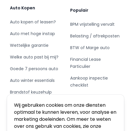
Auto Kopen
Populair
Auto kopen of leasen?
BPM vrijstelling vervalt
Auto met hoge instap
Belasting / aftrekposten
Wettelijke garantie
BTW of Marge auto
Welke auto past bij mij?
Financial Lease
Particulier
Goede 7 persoons auto
Aankoop inspectie
Auto winter essentials
checklist
Brandstof keuzehulp
Private Leasen,
Schakel of automaat?
Financieren of Kopen?
Wij gebruiken cookies om onze diensten
optimaal te kunnen leveren, voor analyse en
marketing doeleinden. Om meer te weten
over ons gebruik van cookies, zie onze