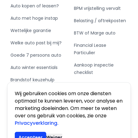
Auto kopen of leasen?
BPM vrijstelling vervalt
Auto met hoge instap
Belasting / aftrekposten
Wettelijke garantie
BTW of Marge auto
Welke auto past bij mij?
Financial Lease
Particulier
Goede 7 persoons auto
Aankoop inspectie
Auto winter essentials
checklist
Brandstof keuzehulp
Private Leasen,
Schakel of automaat?
Financieren of Kopen?
Wij gebruiken cookies om onze diensten
optimaal te kunnen leveren, voor analyse en
marketing doeleinden. Om meer te weten
over ons gebruik van cookies, zie onze
Privacyverklaring.
Algemene voorwaarden
|
Privacy
|
Cookies
Accepteer
Weiger