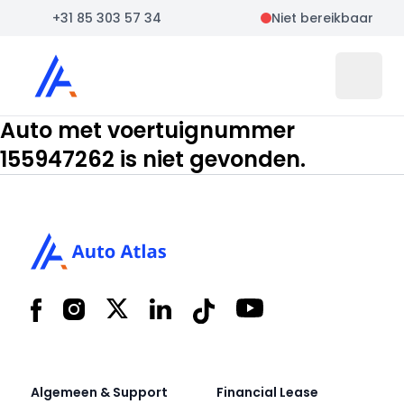
+31 85 303 57 34
Niet bereikbaar
Auto Atlas
Open 
Auto met voertuignummer
155947262 is niet gevonden.
Footer
Facebook
Instagram
X
LinkedIn
Tiktok
YouTube
Algemeen & Support
Financial Lease