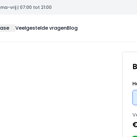
a-vrij | 07:00 tot 21:00
ease
Veelgestelde vragen
Blog
B
H
V
€