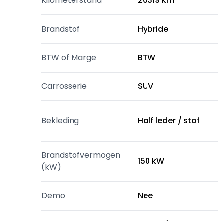
Kilometerstand
20319 km
Brandstof
Hybride
BTW of Marge
BTW
Carrosserie
SUV
Bekleding
Half leder / stof
Brandstofvermogen
150 kW
(kW)
Demo
Nee