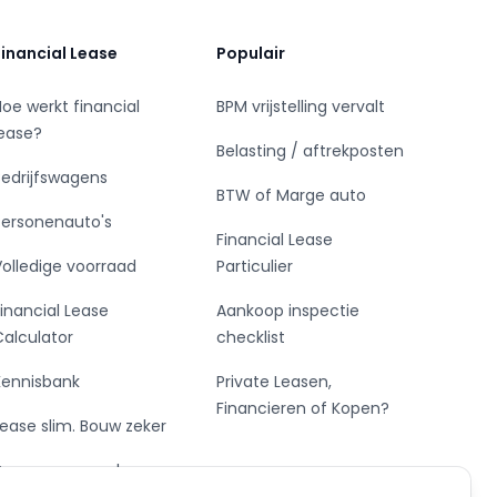
Financial Lease
Populair
Hoe werkt financial
BPM vrijstelling vervalt
lease?
Belasting / aftrekposten
Bedrijfswagens
BTW of Marge auto
Personenauto's
Financial Lease
Volledige voorraad
Particulier
Financial Lease
Aankoop inspectie
Calculator
checklist
Kennisbank
Private Leasen,
Financieren of Kopen?
Lease slim. Bouw zeker
De vormen van lease