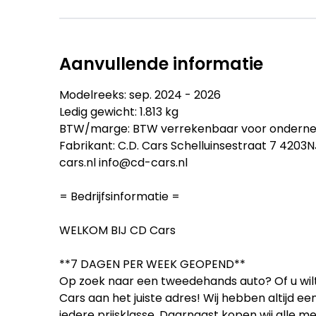
Aanvullende informatie
Modelreeks: sep. 2024 - 2026
Ledig gewicht: 1.813 kg
BTW/marge: BTW verrekenbaar voor ondern
Fabrikant: C.D. Cars Schelluinsestraat 7 420
cars.nl info@cd-cars.nl
= Bedrijfsinformatie =
WELKOM BIJ CD Cars
**7 DAGEN PER WEEK GEOPEND**
Op zoek naar een tweedehands auto? Of u wilt
Cars aan het juiste adres! Wij hebben altijd 
iedere prijsklasse. Daarnaast kopen wij alle m