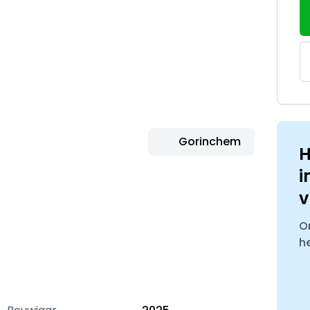
Gorinchem
H
i
v
O
h