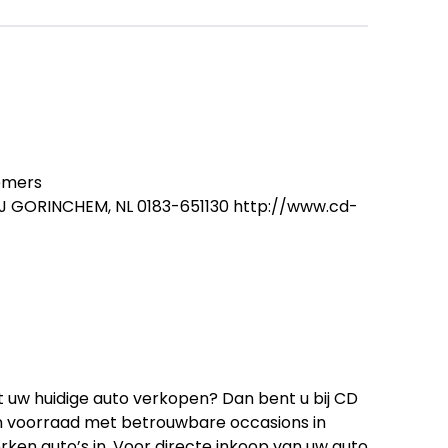
emers
3NJ GORINCHEM, NL 0183-651130 http://www.cd-
 uw huidige auto verkopen? Dan bent u bij CD
een voorraad met betrouwbare occasions in
erken auto’s in. Voor directe inkoop van uw auto