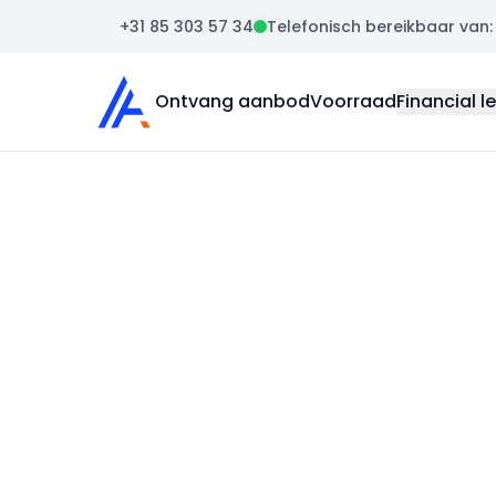
+31 85 303 57 34
Telefonisch bereikbaar van: m
Auto Atlas
Ontvang aanbod
Voorraad
Financial l