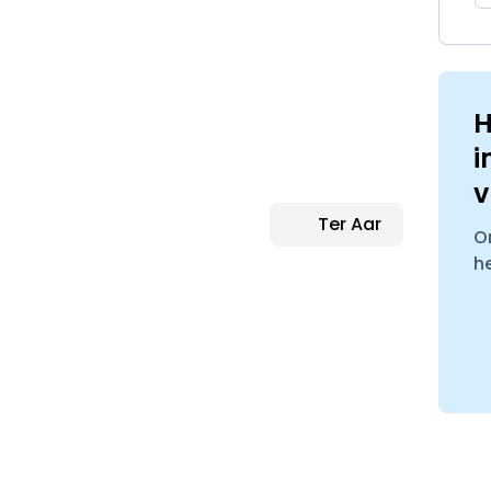
H
i
v
Ter Aar
O
h