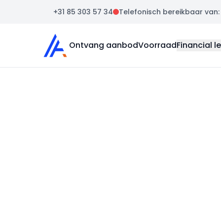
+31 85 303 57 34
Telefonisch bereikbaar van: m
Auto Atlas
Ontvang aanbod
Voorraad
Financial l