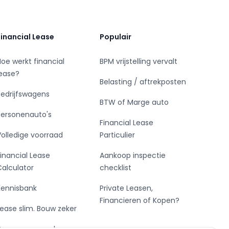
Financial Lease
Populair
Hoe werkt financial
BPM vrijstelling vervalt
lease?
Belasting / aftrekposten
Bedrijfswagens
BTW of Marge auto
Personenauto's
Financial Lease
Volledige voorraad
Particulier
Financial Lease
Aankoop inspectie
Calculator
checklist
Kennisbank
Private Leasen,
Financieren of Kopen?
Lease slim. Bouw zeker