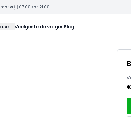
a-vrij | 07:00 tot 21:00
ease
Veelgestelde vragen
Blog
B
V
€