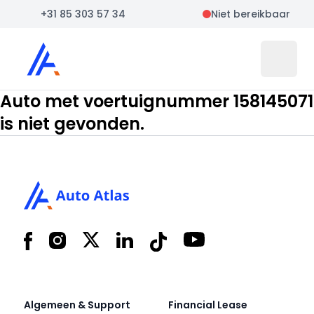
+31 85 303 57 34
Niet bereikbaar
Auto Atlas
Open 
Auto met voertuignummer 158145071
is niet gevonden.
Footer
Facebook
Instagram
X
LinkedIn
Tiktok
YouTube
Algemeen & Support
Financial Lease