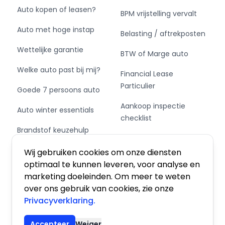
Auto kopen of leasen?
BPM vrijstelling vervalt
Auto met hoge instap
Belasting / aftrekposten
Wettelijke garantie
BTW of Marge auto
Welke auto past bij mij?
Financial Lease
Particulier
Goede 7 persoons auto
Aankoop inspectie
Auto winter essentials
checklist
Brandstof keuzehulp
Private Leasen,
Schakel of automaat?
Financieren of Kopen?
Wij gebruiken cookies om onze diensten
optimaal te kunnen leveren, voor analyse en
marketing doeleinden. Om meer te weten
over ons gebruik van cookies, zie onze
Privacyverklaring.
Algemene voorwaarden
|
Privacy
|
Cookies
Accepteer
Weiger