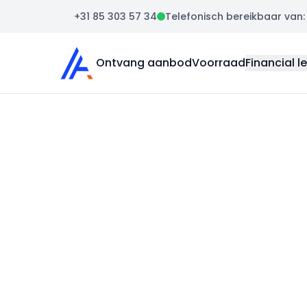
+31 85 303 57 34
Telefonisch bereikbaar van: m
Auto Atlas
Ontvang aanbod
Voorraad
Financial l