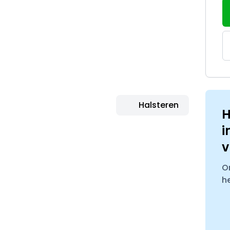
Halsteren
H
i
v
O
h