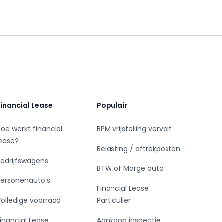
Financial Lease
Populair
Hoe werkt financial
BPM vrijstelling vervalt
lease?
Belasting / aftrekposten
Bedrijfswagens
BTW of Marge auto
Personenauto's
Financial Lease
Volledige voorraad
Particulier
Financial Lease
Aankoop inspectie