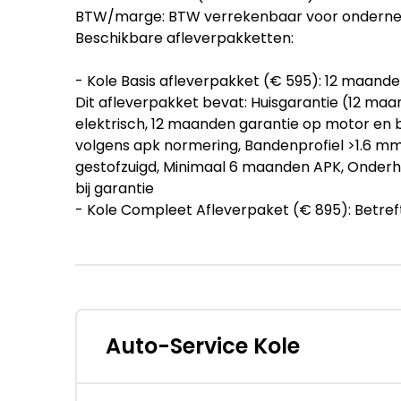
BTW/marge: BTW verrekenbaar voor ondern
Beschikbare afleverpakketten:
- Kole Basis afleverpakket (€ 595): 12 maand
Dit afleverpakket bevat: Huisgarantie (12 maan
elektrisch, 12 maanden garantie op motor en
volgens apk normering, Bandenprofiel >1.6 
gestofzuigd, Minimaal 6 maanden APK, Onderh
bij garantie
- Kole Compleet Afleverpaket (€ 895): Betr
Dit afleverpakket bevat: BOVAG garantie (12
maanden onderhoudsvrij rijden (Slijtage del
gezet, Bandenprofiel >2,5 mm, BOVAG 40 punten
afleverbeurt (volgens fabriek voorschriften)
brandstof/ vol bij elektrisch, Minimaal 12 ma
bij garantie
Auto-Service Kole
- Carvendo (€ 895):
- Kole Exclusief afleverpakket (€ 1.295): 18