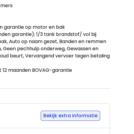
emers
en garantie op motor en bak
den garantie); 1/3 tank brandstof/ vol bij
 bak, Auto op naam gezet, Banden en remmen
mm, Geen pechhulp onderweg, Gewassen en
oud beurt, Vervangend vervoer tegen betaling
eft 12 maanden BOVAG-garantie
 maanden); BOVAG Afleverbeurt; 7.500km / 6
en), 12 maanden BOVAG-garantie, Auto op naam
 check (incl. controle lijst), BOVAG
, Geen pechhulp onderweg, Halve tank
anden APK, Vervangend vervoer tegen betaling
Bekijk extra informatie
 maanden garantie volgens BOVAG-voorwaarden.