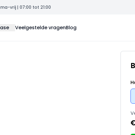
a-vrij | 07:00 tot 21:00
ease
Veelgestelde vragen
Blog
B
H
V
€