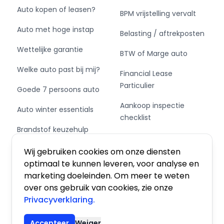
Auto kopen of leasen?
BPM vrijstelling vervalt
Auto met hoge instap
Belasting / aftrekposten
Wettelijke garantie
BTW of Marge auto
Welke auto past bij mij?
Financial Lease
Particulier
Goede 7 persoons auto
Aankoop inspectie
Auto winter essentials
checklist
Brandstof keuzehulp
Private Leasen,
Schakel of automaat?
Financieren of Kopen?
Wij gebruiken cookies om onze diensten
optimaal te kunnen leveren, voor analyse en
marketing doeleinden. Om meer te weten
over ons gebruik van cookies, zie onze
Privacyverklaring.
Algemene voorwaarden
|
Privacy
|
Cookies
Accepteer
Weiger