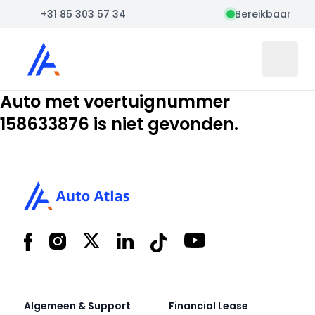
+31 85 303 57 34
Bereikbaar
Auto Atlas
Open 
Auto met voertuignummer
158633876 is niet gevonden.
Footer
Facebook
Instagram
X
LinkedIn
Tiktok
YouTube
Algemeen & Support
Financial Lease