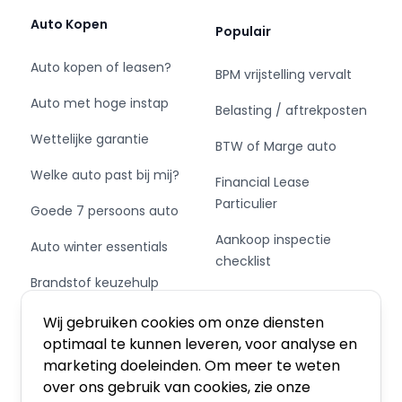
gaan vervolgens opzoek naar uw droomauto.
Auto Kopen
Populair
WIJ ZIJN DE FORD EN MAZDA SPECIALIST IN
Auto kopen of leasen?
BPM vrijstelling vervalt
VELDHOVEN.
We hebben een liefde voor Ford en Mazda en
Auto met hoge instap
Belasting / aftrekposten
dus meerdere modellen op voorraad. Staat een
Wettelijke garantie
Ford of Mazda model met uw kleur, km-stand of
BTW of Marge auto
andere wensen er niet tussen? Houdt dan onze
Welke auto past bij mij?
Financial Lease
website in de gaten, we hebben geregeld een
Particulier
nieuwe aanvoer van deze modellen of neem
Goede 7 persoons auto
contact met ons op.
Aankoop inspectie
Auto winter essentials
checklist
Autobedrijf Rijkers streeft naar een zo actueel
Brandstof keuzehulp
mogelijke website. Mocht ondanks deze
Private Leasen,
inspanningen de informatie van of de inhoud op
Schakel of automaat?
Financieren of Kopen?
Wij gebruiken cookies om onze diensten
deze website onvolledig en of onjuist zijn, dan
optimaal te kunnen leveren, voor analyse en
kunnen wij daarvoor geen aansprakelijkheid
marketing doeleinden. Om meer te weten
aanvaarden. Voor de prijzen die op onze
over ons gebruik van cookies, zie onze
website staan, geldt dat wij streven naar een zo