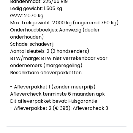
Bandenmaat: 225/55 R19
Ledig gewicht: 1.505 kg
GVW: 2.070 kg
Max. trekgewicht: 2.000 kg (ongeremd 750 kg)
Onderhoudsboekjes: Aanwezig (dealer
onderhouden)
Schade: schadevrij
Aantal sleutels: 2 (2 handzenders)
BTW/marge: BTW niet verrekenbaar voor
ondernemers (margeregeling)
Beschikbare afleverpakketten:
- Afleverpakket 1 (zonder meerprijs):
Aflevercheck tenminste 6 maanden apk
Dit afleverpakket bevat: Huisgarantie
- Afleverpakket 2 (€ 395): Aflevercheck 3
maanden garantie draaiende delen motor+
versnellingsbak Nieuwe Apk Vloeistoffen op peil
minimaal 1/4 tank brandstof