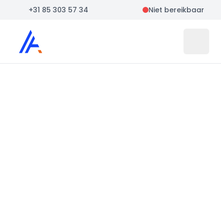
+31 85 303 57 34
Niet bereikbaar
Auto Atlas
Open 