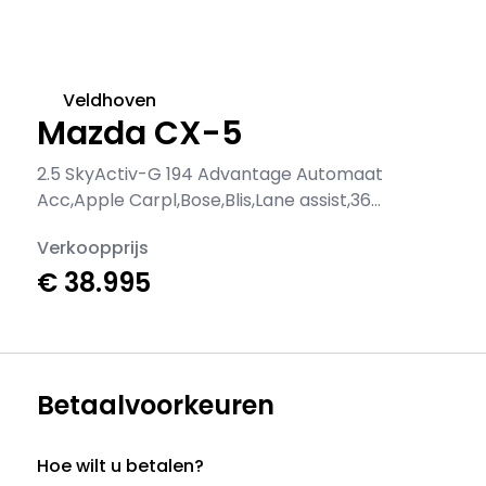
Veldhoven
Mazda CX-5
2.5 SkyActiv-G 194 Advantage Automaat
Acc,Apple Carpl,Bose,Blis,Lane assist,360
Camera,HUD,Navi,Stoel +stuur
Verkoopprijs
verwarming
€ 38.995
Betaalvoorkeuren
Hoe wilt u betalen?