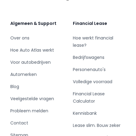
• Maastricht: Via de A2 rijd je ongeveer 1 uur en
15 min;
• Antwerpen: Via de A21 rijd je ongeveer 1 uur en
Algemeen & Support
Financial Lease
20 minuten;
• Gent: Via de via A21 en E17 rijd je ongeveer 2
Over ons
Hoe werkt financial
uur;
lease?
• Brussel: Via de E314 rijd je ongeveer 2 uur;
Hoe Auto Atlas werkt
• Hasselt: Via Nood Zuid Verbinding rijd je
Bedrijfswagens
Voor autobedrijven
ongeveer 1 uur en 15 min.
Personenauto's
Automerken
Meer informatie? Bezoek BAS World online!
Volledige voorraad
Blog
Financial Lease
Veelgestelde vragen
Calculator
Probleem melden
Kennisbank
Contact
Lease slim. Bouw zeker
Sitemap