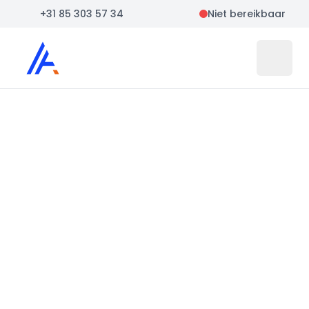
+31 85 303 57 34
Niet bereikbaar
Auto Atlas
Open 