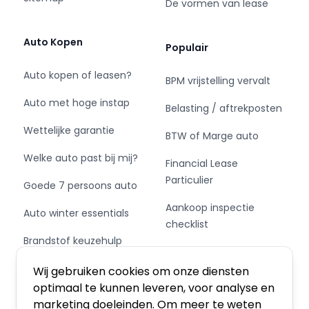
De vormen van lease
Auto Kopen
Populair
Auto kopen of leasen?
BPM vrijstelling vervalt
Auto met hoge instap
Belasting / aftrekposten
Wettelijke garantie
BTW of Marge auto
Welke auto past bij mij?
Financial Lease
Particulier
Goede 7 persoons auto
Aankoop inspectie
Auto winter essentials
checklist
Brandstof keuzehulp
Private Leasen,
Schakel of automaat?
Financieren of Kopen?
Wij gebruiken cookies om onze diensten
optimaal te kunnen leveren, voor analyse en
marketing doeleinden. Om meer te weten