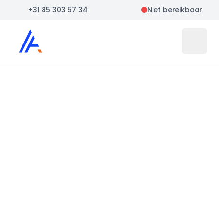
+31 85 303 57 34
Niet bereikbaar
Auto Atlas
Open 