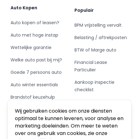
uur;
Auto Kopen
Populair
• Brussel: Via de E314 rijd je ongeveer 2 uur;
• Hasselt: Via Nood Zuid Verbinding rijd je
Auto kopen of leasen?
BPM vrijstelling vervalt
ongeveer 1 uur en 15 min.
Auto met hoge instap
Belasting / aftrekposten
Meer informatie? Bezoek BAS World online!
Wettelijke garantie
BTW of Marge auto
Welke auto past bij mij?
Financial Lease
Particulier
Goede 7 persoons auto
Aankoop inspectie
Auto winter essentials
checklist
Brandstof keuzehulp
Private Leasen,
Schakel of automaat?
Financieren of Kopen?
Wij gebruiken cookies om onze diensten
optimaal te kunnen leveren, voor analyse en
marketing doeleinden. Om meer te weten
over ons gebruik van cookies, zie onze