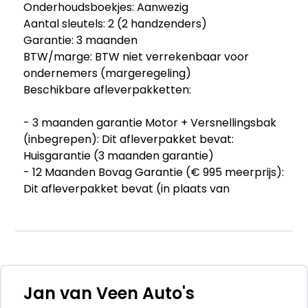
Onderhoudsboekjes: Aanwezig
Aantal sleutels: 2 (2 handzenders)
Garantie: 3 maanden
BTW/marge: BTW niet verrekenbaar voor
ondernemers (margeregeling)
Beschikbare afleverpakketten:
- 3 maanden garantie Motor + Versnellingsbak
(inbegrepen): Dit afleverpakket bevat:
Huisgarantie (3 maanden garantie)
- 12 Maanden Bovag Garantie (€ 995 meerprijs):
Dit afleverpakket bevat (in plaats van
afleverpakket "3 maanden garantie Motor +
Versnellingsbak"): BOVAG garantie (12
maanden); BOVAG 40-Puntencheck; BOVAG
Afleverbeurt
Iedere Volkswagen is anders, maar tegelijk zijn
Jan van Veen Auto's
alle Volkswagens herkenbaar aan hun