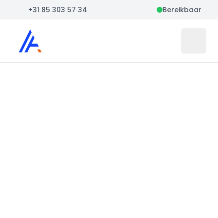
+31 85 303 57 34
Bereikbaar
Auto Atlas
Open 