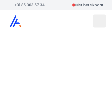
+31 85 303 57 34
Niet bereikbaar
Auto Atlas
Open 