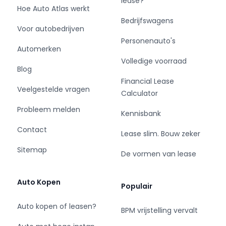
lease?
Prijzen zijn (tenzij anders vermeld) exclusief
Hoe Auto Atlas werkt
BTW 21%.
Bedrijfswagens
Voor autobedrijven
Personenauto's
U vindt ons midden in Nederland (Barneveld),
Automerken
centraal gelegen aan de A1 en daarmee
Volledige voorraad
uitstekend te bereiken. Wij helpen u graag bij
Blog
het vinden van een passende oplossing die
Financial Lease
Veelgestelde vragen
aansluit op uw specifieke wensen en budget.
Calculator
Binnen ons assortiment vindt u vooraanstaande
Probleem melden
Kennisbank
merken zoals onder andere; Fiat, Ford, Iveco,
Mercedes-Benz, Opel, Peugeot, Renault en
Contact
Lease slim. Bouw zeker
Volkswagen.
Sitemap
De vormen van lease
Auto Kopen
Populair
Auto kopen of leasen?
BPM vrijstelling vervalt