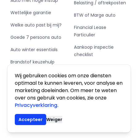
Auto met hoge instap
Belasting / aftrekposten
Wettelijke garantie
BTW of Marge auto
Welke auto past bij mij?
Financial Lease
Particulier
Goede 7 persoons auto
Aankoop inspectie
Auto winter essentials
checklist
Brandstof keuzehulp
Private Leasen,
Schakel of automaat?
Financieren of Kopen?
Wij gebruiken cookies om onze diensten
optimaal te kunnen leveren, voor analyse en
marketing doeleinden. Om meer te weten
over ons gebruik van cookies, zie onze
Privacyverklaring.
Algemene voorwaarden
|
Privacy
|
Cookies
Accepteer
Weiger
© 2026 De Auto Atlas, Inc. Alle rechten voorbehouden.