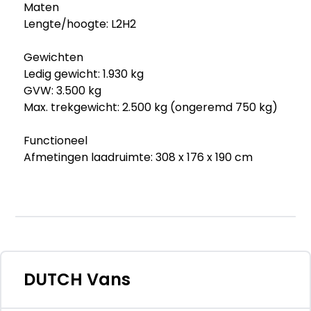
Maten
Lengte/hoogte: L2H2
Gewichten
Ledig gewicht: 1.930 kg
GVW: 3.500 kg
Max. trekgewicht: 2.500 kg (ongeremd 750 kg)
Functioneel
Afmetingen laadruimte: 308 x 176 x 190 cm
Onderhoud, historie en staat
Onderhoudsboekjes: Aanwezig (dealer
onderhouden)
Aantal eigenaren: 2
Aantal sleutels: 2
DUTCH Vans
Financiële informatie
BTW/marge: BTW verrekenbaar voor