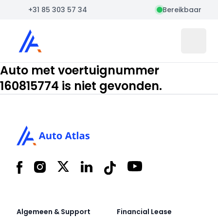
+31 85 303 57 34
Bereikbaar
Auto Atlas
Open 
Auto met voertuignummer
160815774 is niet gevonden.
Footer
Facebook
Instagram
X
LinkedIn
Tiktok
YouTube
Algemeen & Support
Financial Lease