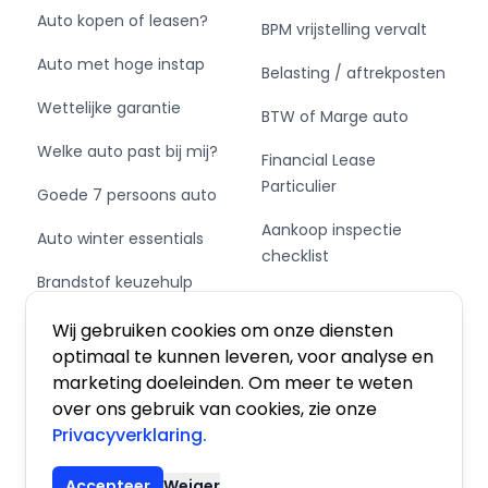
Auto kopen of leasen?
BPM vrijstelling vervalt
Auto met hoge instap
Belasting / aftrekposten
Wettelijke garantie
BTW of Marge auto
Welke auto past bij mij?
Financial Lease
Particulier
Goede 7 persoons auto
Aankoop inspectie
Auto winter essentials
checklist
Brandstof keuzehulp
Private Leasen,
Schakel of automaat?
Financieren of Kopen?
Wij gebruiken cookies om onze diensten
optimaal te kunnen leveren, voor analyse en
marketing doeleinden. Om meer te weten
over ons gebruik van cookies, zie onze
Privacyverklaring.
Algemene voorwaarden
|
Privacy
|
Cookies
Accepteer
Weiger