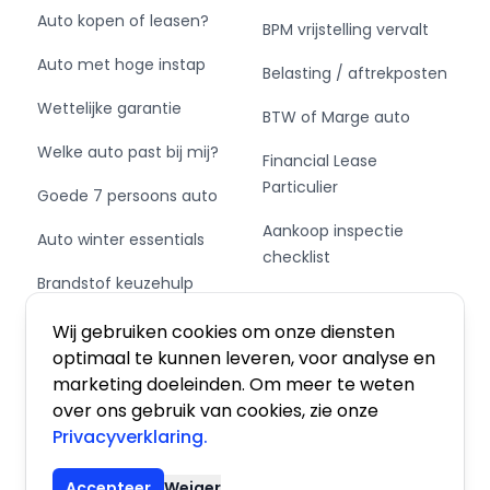
Auto kopen of leasen?
BPM vrijstelling vervalt
Auto met hoge instap
Belasting / aftrekposten
Wettelijke garantie
BTW of Marge auto
Welke auto past bij mij?
Financial Lease
Particulier
Goede 7 persoons auto
Aankoop inspectie
Auto winter essentials
checklist
Brandstof keuzehulp
Private Leasen,
Schakel of automaat?
Financieren of Kopen?
Wij gebruiken cookies om onze diensten
optimaal te kunnen leveren, voor analyse en
marketing doeleinden. Om meer te weten
over ons gebruik van cookies, zie onze
Privacyverklaring.
Algemene voorwaarden
|
Privacy
|
Cookies
Accepteer
Weiger