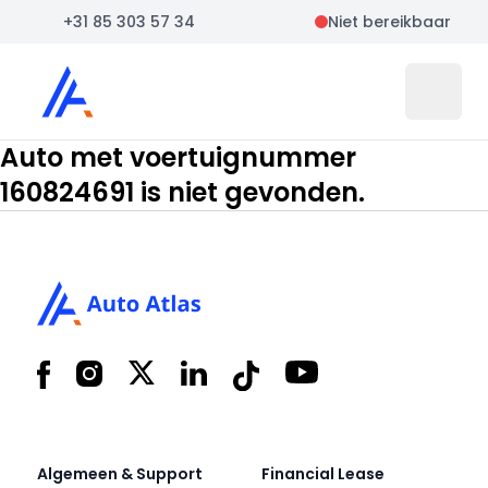
+31 85 303 57 34
Niet bereikbaar
Auto Atlas
Open 
Auto met voertuignummer
160824691 is niet gevonden.
Footer
Facebook
Instagram
X
LinkedIn
Tiktok
YouTube
Algemeen & Support
Financial Lease