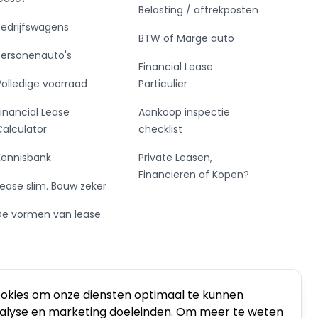
Belasting / aftrekposten
Bedrijfswagens
BTW of Marge auto
Personenauto's
Financial Lease
Volledige voorraad
Particulier
Financial Lease
Aankoop inspectie
Calculator
checklist
Kennisbank
Private Leasen,
Financieren of Kopen?
Lease slim. Bouw zeker
De vormen van lease
ookies om onze diensten optimaal te kunnen
nalyse en marketing doeleinden. Om meer te weten