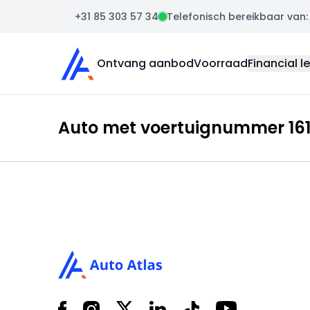
+31 85 303 57 34
Telefonisch bereikbaar van: m
Auto Atlas
Ontvang aanbod
Voorraad
Financial l
Auto met voertuignummer 1610
Footer
Facebook
Instagram
X
LinkedIn
Tiktok
YouTube