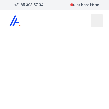
+31 85 303 57 34
Niet bereikbaar
Auto Atlas
Open 