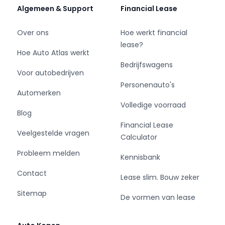
kost €150 en is inclusief herstel van gebreken,
Algemeen & Support
Financial Lease
met uitzondering van eventuele afkeur op
banden of remmen. Zo weet u precies waar u
Over ons
Hoe werkt financial
aan toe bent.
lease?
Hoe Auto Atlas werkt
Daarnaast bieden we diverse aanvullende
Bedrijfswagens
Voor autobedrijven
services aan om u volledig te ontzorgen:
Personenauto's
- Garantiepakketten van 6 of 12 maanden
Automerken
- Grote servicebeurten
Volledige voorraad
- Regeling van exportplaten en COC-
Blog
documenten
Financial Lease
Veelgestelde vragen
- Ondersteuning bij transport of verscheping –
Calculator
binnen Europa en daarbuiten
Probleem melden
Kennisbank
Ons deskundige team staat klaar om u te
Contact
Lease slim. Bouw zeker
adviseren en begeleiden bij het maken van de
Sitemap
juiste keuze, zodat u de bedrijfswagen vindt die
De vormen van lease
perfect aansluit bij uw wensen. Of u nu een
krachtige bestelwagen zoekt voor zware