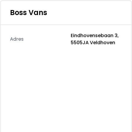
Functioneel
Afmetingen laadruimte: 420 x 200 x 40 cm
Boss Vans
Merk opbouw: WEFA Fahrzeugbau
Verbruik
Eindhovensebaan 3,
Gemiddeld elektriciteitsverbruik: 36 kWh/100km
Adres
5505JA Veldhoven
Staat
Aantal sleutels: 2 (2 handzenders)
Productveiligheid
Fabrikant: Boss Vans Eindhovensebaan 3
5505JA VELDHOVEN, NL 040-7200868
http://www.bossvans.nl info@bossvans.nl
Overige informatie
BPM: De getoonde prijs is exclusief BPM
Ingeschatte actieradius: 172 km
Ingeschat verbruik: 36 kWh/100km