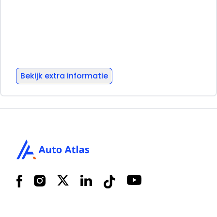
Actieradius praktijk zomer: 200 km
Actieradius praktijk winter: 150 km
Verbruik praktijk zomer: 32.5 kWh/100km
Verbruik praktijk winter: 43 kWh/100km
Verbruik combinatierit: 36 kWh/100km
Bekijk extra informatie
= Bedrijfsinformatie =
Bij Boss Vans in Veldhoven begrijpen we hoe
Footer
cruciaal een betrouwbare bedrijfswagen is voor
uw onderneming. Daarom bieden wij een
zorgvuldig geselecteerde voorraad jonge
bedrijfswagens aan.
Een groot voordeel: al onze bedrijfswagens die
Facebook
Instagram
X
LinkedIn
Tiktok
YouTube
jonger zijn dan 7 jaar worden standaard op
Nederlands kenteken gezet. De enige vaste
bijkomende kosten zijn de APK-keuring. Deze