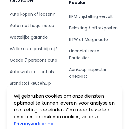
Auto Kopen
Populair
klussen of een efficiënte stadsbesteller, bij Boss
Vans vindt u altijd wat u nodig heeft.
Auto kopen of leasen?
BPM vrijstelling vervalt
Wij onderscheiden ons met transparante
Auto met hoge instap
Belasting / aftrekposten
prijzen, uitstekende service, flexibele
Wettelijke garantie
financieringsmogelijkheden en een snelle
BTW of Marge auto
afhandeling. Zo bent u snel én zorgeloos
Welke auto past bij mij?
Financial Lease
onderweg.
Particulier
Goede 7 persoons auto
Kies voor zekerheid en kwaliteit. Bezoek Boss
Aankoop inspectie
Auto winter essentials
Vans in Veldhoven en ontdek de perfecte
checklist
bedrijfswagen voor uw bedrijf.
Brandstof keuzehulp
Private Leasen,
Benieuwd naar meer details over dit voertuig?
Schakel of automaat?
Financieren of Kopen?
Wij gebruiken cookies om onze diensten
Bekijk uitgebreide specificaties en een video op
optimaal te kunnen leveren, voor analyse en
onze website.
marketing doeleinden. Om meer te weten
over ons gebruik van cookies, zie onze
Boss Vans B.V.
Privacyverklaring.
Eindhovensebaan 3
Algemene voorwaarden
|
Privacy
|
Cookies