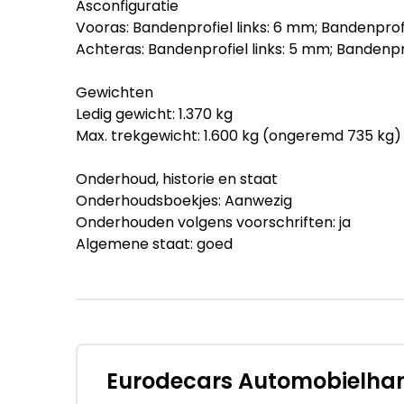
Asconfiguratie
Vooras: Bandenprofiel links: 6 mm; Bandenprof
Achteras: Bandenprofiel links: 5 mm; Bandenpr
Gewichten
Ledig gewicht: 1.370 kg
Max. trekgewicht: 1.600 kg (ongeremd 735 kg)
Onderhoud, historie en staat
Onderhoudsboekjes: Aanwezig
Onderhouden volgens voorschriften: ja
Algemene staat: goed
Aantal sleutels: 2 (2 handzenders)
Financiële informatie
BTW/marge: BTW niet verrekenbaar voor ond
Productveiligheid
Eurodecars Automobielhan
Fabrikant: Eurodecars Automobielhandel b.v.