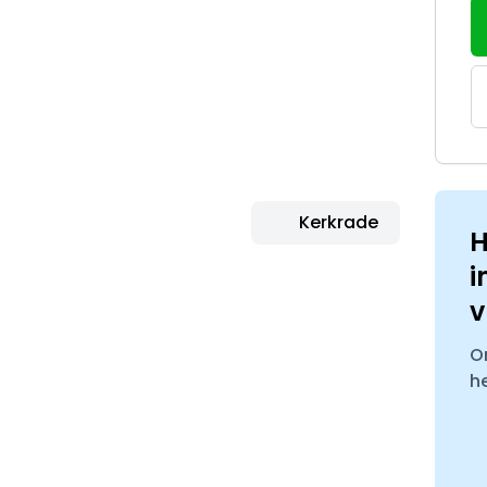
Kerkrade
H
i
v
O
h