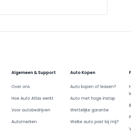
j gesloten vanwege onze bedrijfsvakantie. Vanaf
 gebruikelijke openingstijden. Je kunt vanaf
nsen wij je een fijne zomervakantie!
Algemeen & Support
Auto Kopen
Over ons
Auto kopen of leasen?
den. Aan de inhoud van deze advertentie
Hoe Auto Atlas werkt
Auto met hoge instap
Voor autobedrijven
Wettelijke garantie
Automerken
Welke auto past bij mij?