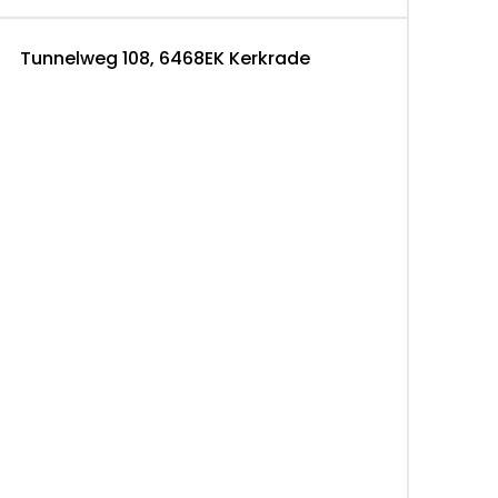
o@eurodecars.com
Tunnelweg 108, 6468EK Kerkrade
edig gecontroleerd en voorzien van een
 een marktconforme prijs voor je huidige auto.
nen- en buitenland.
t, zowel particulier als zakelijk.
 onafhankelijke DEKRA-engineer.
deze auto óf wil je meer algemene informatie,
en je graag persoonlijk bij een bezoek aan onze
n je auto’s geheel vrijblijvend bezichtigen
aak.