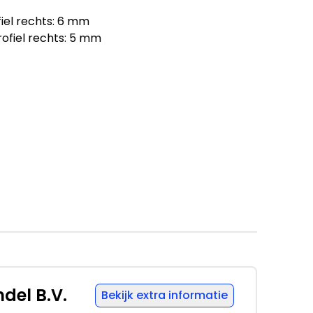
iel rechts: 6 mm
ofiel rechts: 5 mm
ernemers (margeregeling)
del B.V.
Bekijk extra informatie
 Tunnelweg 108 6468EK KERKRADE, NL