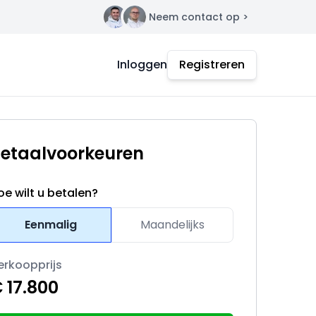
Neem contact op >
Contact
Inloggen
Registreren
etaalvoorkeuren
oe wilt u betalen?
Eenmalig
Maandelijks
erkoopprijs
 17.800