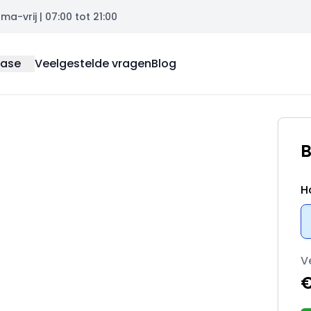
a-vrij | 07:00 tot 21:00
ease
Veelgestelde vragen
Blog
B
H
V
€