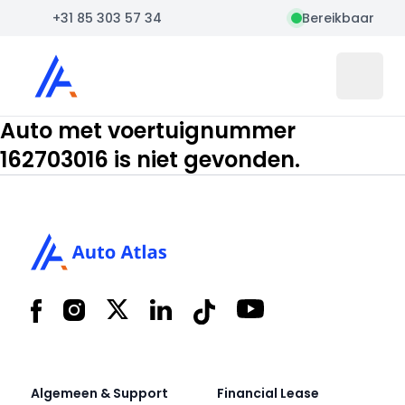
+31 85 303 57 34
Bereikbaar
Auto Atlas
Open 
Auto met voertuignummer
162703016 is niet gevonden.
Footer
Facebook
Instagram
X
LinkedIn
Tiktok
YouTube
Algemeen & Support
Financial Lease