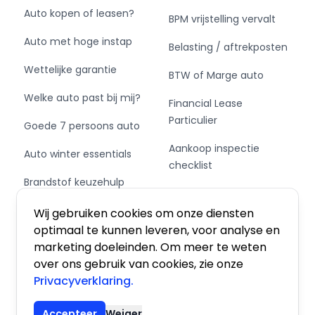
Auto kopen of leasen?
BPM vrijstelling vervalt
Auto met hoge instap
Belasting / aftrekposten
Wettelijke garantie
BTW of Marge auto
Welke auto past bij mij?
Financial Lease
Particulier
Goede 7 persoons auto
Aankoop inspectie
Auto winter essentials
checklist
Brandstof keuzehulp
Private Leasen,
Schakel of automaat?
Financieren of Kopen?
Wij gebruiken cookies om onze diensten
optimaal te kunnen leveren, voor analyse en
marketing doeleinden. Om meer te weten
over ons gebruik van cookies, zie onze
Privacyverklaring.
Algemene voorwaarden
|
Privacy
|
Cookies
Accepteer
Weiger