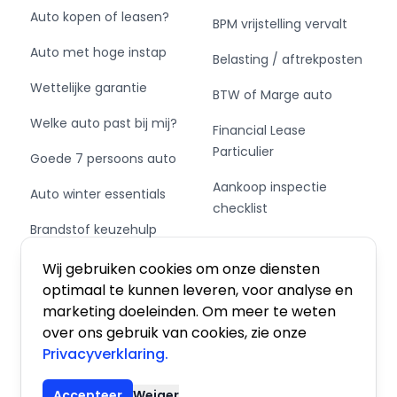
Auto kopen of leasen?
BPM vrijstelling vervalt
Auto met hoge instap
Belasting / aftrekposten
Wettelijke garantie
BTW of Marge auto
Welke auto past bij mij?
Financial Lease
Particulier
Goede 7 persoons auto
Aankoop inspectie
Auto winter essentials
checklist
Brandstof keuzehulp
Private Leasen,
Schakel of automaat?
Financieren of Kopen?
Wij gebruiken cookies om onze diensten
optimaal te kunnen leveren, voor analyse en
marketing doeleinden. Om meer te weten
over ons gebruik van cookies, zie onze
Privacyverklaring.
Algemene voorwaarden
|
Privacy
|
Cookies
Accepteer
Weiger