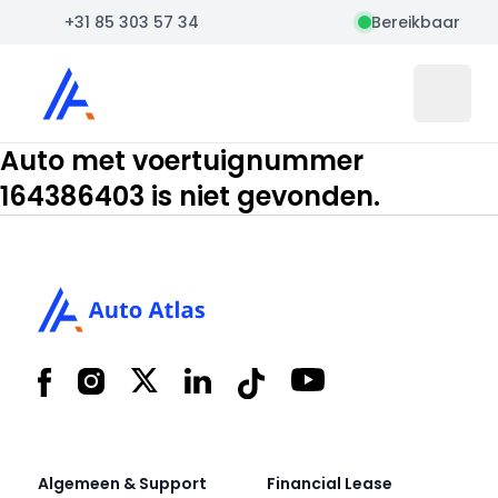
+31 85 303 57 34
Bereikbaar
Auto Atlas
Open 
Auto met voertuignummer
164386403 is niet gevonden.
Footer
Facebook
Instagram
X
LinkedIn
Tiktok
YouTube
Algemeen & Support
Financial Lease