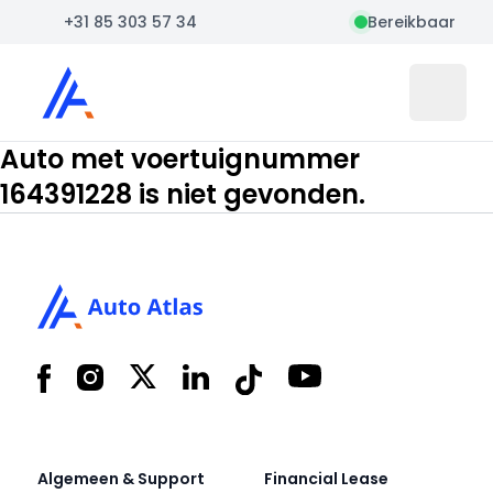
+31 85 303 57 34
Bereikbaar
Auto Atlas
Open 
Auto met voertuignummer
164391228 is niet gevonden.
Footer
Facebook
Instagram
X
LinkedIn
Tiktok
YouTube
Algemeen & Support
Financial Lease