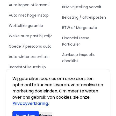
Auto kopen of leasen?
BPM vrijstelling vervalt
Auto met hoge instap
Belasting / aftrekposten
Wettelijke garantie
BTW of Marge auto
Welke auto past bij mij?
Financial Lease
Particulier
Goede 7 persoons auto
Aankoop inspectie
Auto winter essentials
checklist
Brandstof keuzehulp
Private Leasen,
Schakel of automaat?
Financieren of Kopen?
Wij gebruiken cookies om onze diensten
optimaal te kunnen leveren, voor analyse en
marketing doeleinden. Om meer te weten
over ons gebruik van cookies, zie onze
Privacyverklaring.
Algemene voorwaarden
|
Privacy
|
Cookies
Accepteer
Weiger