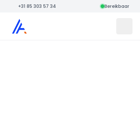
+31 85 303 57 34
Bereikbaar
Auto Atlas
Open 