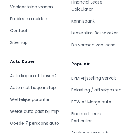
ontleend of aanspraken worden gemaakt
Financial Lease
Veelgestelde vragen
wanneer deze niet door een
Calculator
tekeningsbevoegde is ondertekend. Alle
Probleem melden
Kennisbank
informatie is onder voorbehoud van druk-, zet-,
prijs-, en programmeerfouten. Alle
Contact
Lease slim. Bouw zeker
afbeeldingen zoals deze getoond worden zijn
Sitemap
auteursrechtelijk beschermd en mogen niet
De vormen van lease
worden gebruikt door derden.
Auto Kopen
Populair
Auto kopen of leasen?
BPM vrijstelling vervalt
Auto met hoge instap
Belasting / aftrekposten
Wettelijke garantie
BTW of Marge auto
Welke auto past bij mij?
Financial Lease
Particulier
Goede 7 persoons auto
Aankoop inspectie