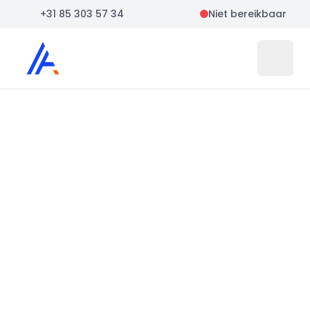
+31 85 303 57 34
Niet bereikbaar
Auto Atlas
Open 