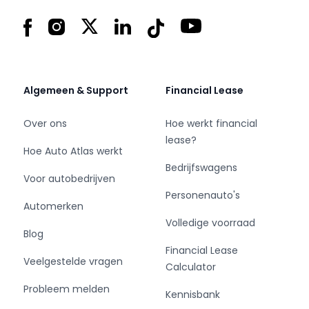
Mercedes-Benz, Opel, Peugeot, Renault en
Facebook
Instagram
X
LinkedIn
Tiktok
YouTube
Volkswagen.
Algemeen & Support
Financial Lease
Over ons
Hoe werkt financial
lease?
Hoe Auto Atlas werkt
Bedrijfswagens
Voor autobedrijven
Personenauto's
Automerken
Volledige voorraad
Blog
Financial Lease
Veelgestelde vragen
Calculator
Probleem melden
Kennisbank