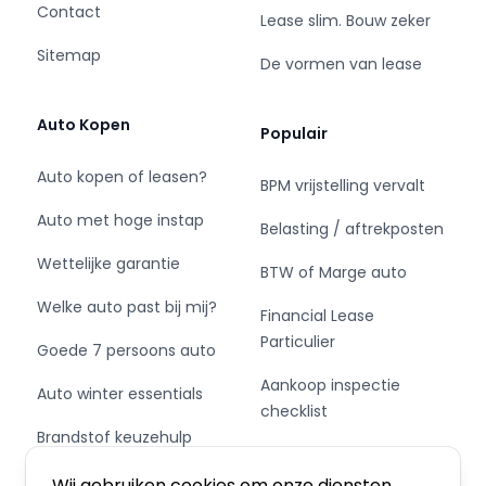
Contact
Lease slim. Bouw zeker
Sitemap
De vormen van lease
Auto Kopen
Populair
Auto kopen of leasen?
BPM vrijstelling vervalt
Auto met hoge instap
Belasting / aftrekposten
Wettelijke garantie
BTW of Marge auto
Welke auto past bij mij?
Financial Lease
Particulier
Goede 7 persoons auto
Aankoop inspectie
Auto winter essentials
checklist
Brandstof keuzehulp
Private Leasen,
Schakel of automaat?
Financieren of Kopen?
Wij gebruiken cookies om onze diensten