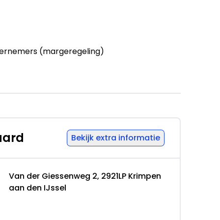
ernemers (margeregeling)
Via Bovag garantie
aard
Bekijk extra informatie
12 maanden); BOVAG 40-Puntencheck
Van der Giessenweg 2, 2921LP Krimpen
 der Giessenweg 2 2921LP KRIMPEN AAN DEN
aan den IJssel
umkrimpenerwaard.nl