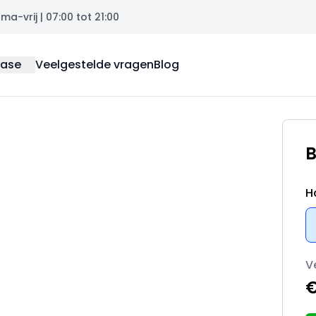
a-vrij | 07:00 tot 21:00
ease
Veelgestelde vragen
Blog
B
H
V
€