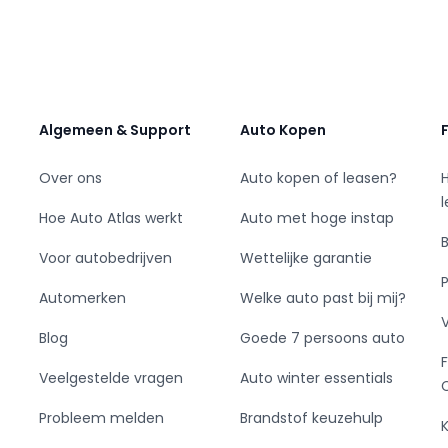
htbeeld. In deze auto profiteert u onder
ent, getint glas, neerklapbare achterbank en
ijcamera laat precies zien hoeveel ruimte u
r is volop keus, dankzij bluetooth. Het
Algemeen & Support
Auto Kopen
iesysteem gecombineerd. Nooit meer te warm of
altijd voor de temperatuur die u kiest. Lekker
Over ons
Auto kopen of leasen?
rgt de cruise control. Bijzonder prettige
w aanwezigheid en de auto gaat van het slot.
Hoe Auto Atlas werkt
Auto met hoge instap
sch dimmende binnenspiegel, isofix-
Voor autobedrijven
Wettelijke garantie
 afstandsbediening en boordcomputer.
Automerken
Welke auto past bij mij?
t hij over diverse veiligheidssystemen. Het
ia een sensor de afstand tot het verkeer vóór
Blog
Goede 7 persoons auto
een botsing. Heuvelop, heuvelaf. En opeens
Veelgestelde vragen
Auto winter essentials
 control houdt deze Dodge Ram perfect op z'n
Probleem melden
Brandstof keuzehulp