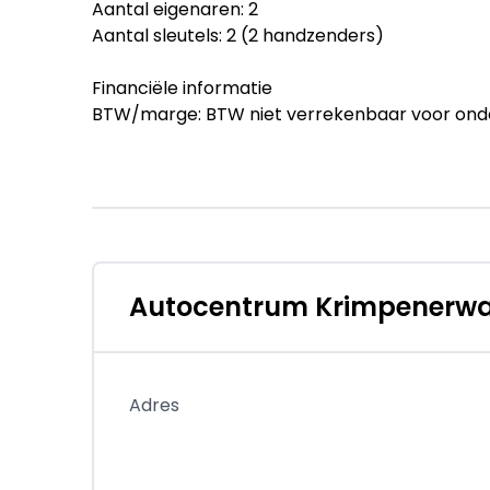
Aantal eigenaren: 2
Aantal sleutels: 2 (2 handzenders)
Financiële informatie
BTW/marge: BTW niet verrekenbaar voor ond
Garantie
Garantielabel: BOVAG Garantie (12 maanden)
BOVAG 40-Puntencheck: Ja
Afleverpakketten
Optioneel afleverpakket (zonder meerprijs): 
Autocentrum Krimpenerw
Dit afleverpakket bevat: BOVAG garantie (
Productveiligheid
Fabrikant: Autocentrum Krimpenerwaard Van
Adres
IJSSEL, NL 0180201707 http://www.autocentr
info@autocentrumkrimpenerwaard.nl