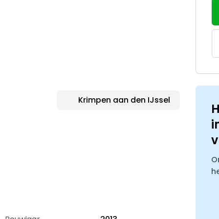
Krimpen aan den IJssel
H
i
v
O
h