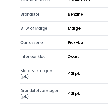
Kilometerstand
232402 km
Brandstof
Benzine
BTW of Marge
Marge
Carrosserie
Pick-Up
Interieur kleur
Zwart
Motorvermogen
401 pk
(pk)
Brandstofvermogen
401 pk
(pk)