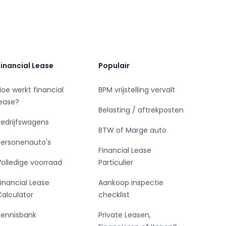
Financial Lease
Populair
Hoe werkt financial
BPM vrijstelling vervalt
lease?
Belasting / aftrekposten
Bedrijfswagens
BTW of Marge auto
Personenauto's
Financial Lease
Volledige voorraad
Particulier
Financial Lease
Aankoop inspectie
Calculator
checklist
Kennisbank
Private Leasen,