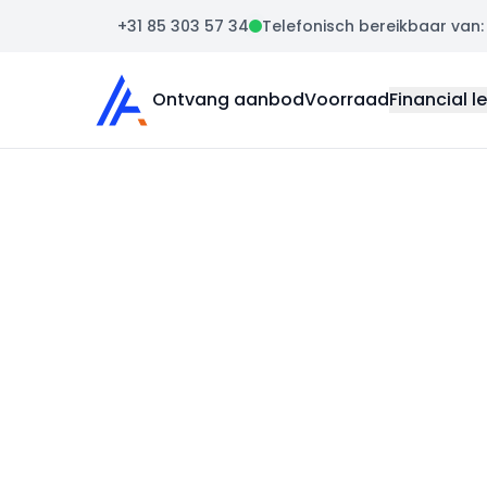
+31 85 303 57 34
Telefonisch bereikbaar van: m
Auto Atlas
Ontvang aanbod
Voorraad
Financial l