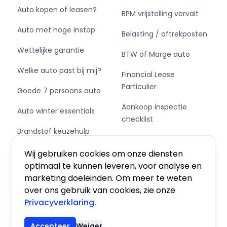
Auto kopen of leasen?
BPM vrijstelling vervalt
Auto met hoge instap
Belasting / aftrekposten
Wettelijke garantie
BTW of Marge auto
Welke auto past bij mij?
Financial Lease
Particulier
Goede 7 persoons auto
Aankoop inspectie
Auto winter essentials
checklist
Brandstof keuzehulp
Private Leasen,
Schakel of automaat?
Financieren of Kopen?
Wij gebruiken cookies om onze diensten
optimaal te kunnen leveren, voor analyse en
marketing doeleinden. Om meer te weten
over ons gebruik van cookies, zie onze
Privacyverklaring.
Algemene voorwaarden
|
Privacy
|
Cookies
Accepteer
Weiger