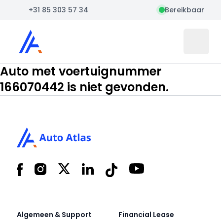
+31 85 303 57 34
Bereikbaar
Auto Atlas
Open 
Auto met voertuignummer
166070442 is niet gevonden.
Footer
Facebook
Instagram
X
LinkedIn
Tiktok
YouTube
Algemeen & Support
Financial Lease