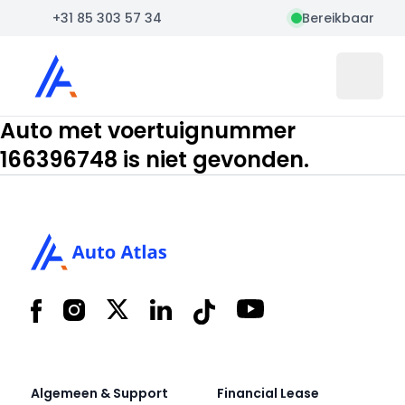
+31 85 303 57 34
Bereikbaar
Auto Atlas
Open 
Auto met voertuignummer
166396748 is niet gevonden.
Footer
Facebook
Instagram
X
LinkedIn
Tiktok
YouTube
Algemeen & Support
Financial Lease