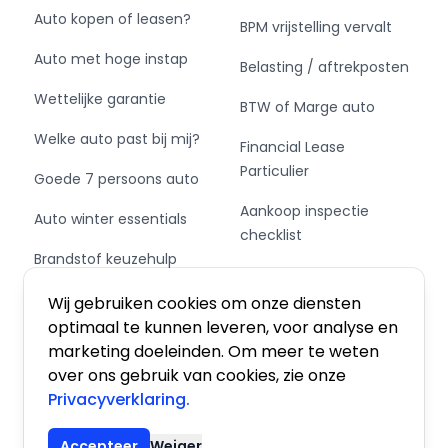
Auto kopen of leasen?
BPM vrijstelling vervalt
Auto met hoge instap
Belasting / aftrekposten
Wettelijke garantie
BTW of Marge auto
Welke auto past bij mij?
Financial Lease
Particulier
Goede 7 persoons auto
Aankoop inspectie
Auto winter essentials
checklist
Brandstof keuzehulp
Private Leasen,
Schakel of automaat?
Financieren of Kopen?
Wij gebruiken cookies om onze diensten
optimaal te kunnen leveren, voor analyse en
marketing doeleinden. Om meer te weten
over ons gebruik van cookies, zie onze
Privacyverklaring.
Algemene voorwaarden
|
Privacy
|
Cookies
Accepteer
Weiger