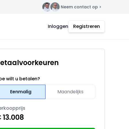
Neem contact op >
Contact
Inloggen
Registreren
etaalvoorkeuren
oe wilt u betalen?
Eenmalig
Maandelijks
erkoopprijs
 13.008