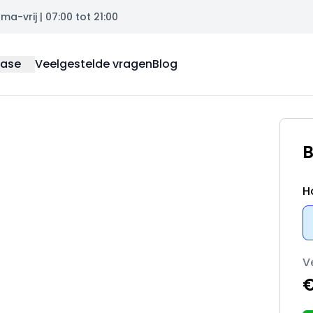
a-vrij | 07:00 tot 21:00
ease
Veelgestelde vragen
Blog
B
H
V
€