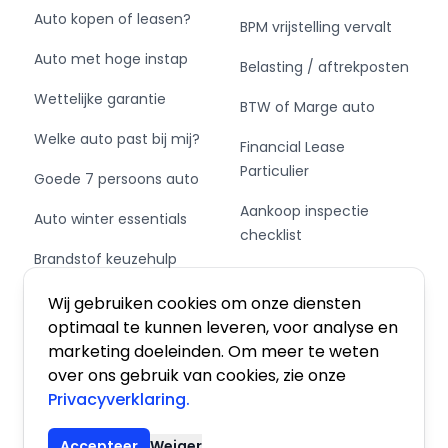
Auto kopen of leasen?
BPM vrijstelling vervalt
Auto met hoge instap
Belasting / aftrekposten
Wettelijke garantie
BTW of Marge auto
Welke auto past bij mij?
Financial Lease
Particulier
Goede 7 persoons auto
Aankoop inspectie
Auto winter essentials
checklist
Brandstof keuzehulp
Private Leasen,
Schakel of automaat?
Financieren of Kopen?
Wij gebruiken cookies om onze diensten
optimaal te kunnen leveren, voor analyse en
marketing doeleinden. Om meer te weten
over ons gebruik van cookies, zie onze
Privacyverklaring.
Algemene voorwaarden
|
Privacy
|
Cookies
Accepteer
Weiger