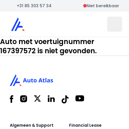
+31 85 303 57 34
Niet bereikbaar
Auto Atlas
Open 
Auto met voertuignummer
167397572 is niet gevonden.
Footer
Facebook
Instagram
X
LinkedIn
Tiktok
YouTube
Algemeen & Support
Financial Lease