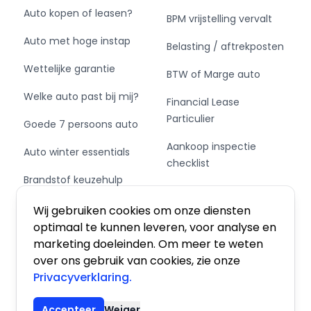
Auto kopen of leasen?
BPM vrijstelling vervalt
Auto met hoge instap
Belasting / aftrekposten
Wettelijke garantie
BTW of Marge auto
Welke auto past bij mij?
Financial Lease
Particulier
Goede 7 persoons auto
Aankoop inspectie
Auto winter essentials
checklist
Brandstof keuzehulp
Private Leasen,
Schakel of automaat?
Financieren of Kopen?
Wij gebruiken cookies om onze diensten
optimaal te kunnen leveren, voor analyse en
marketing doeleinden. Om meer te weten
over ons gebruik van cookies, zie onze
Privacyverklaring.
Algemene voorwaarden
|
Privacy
|
Cookies
Accepteer
Weiger