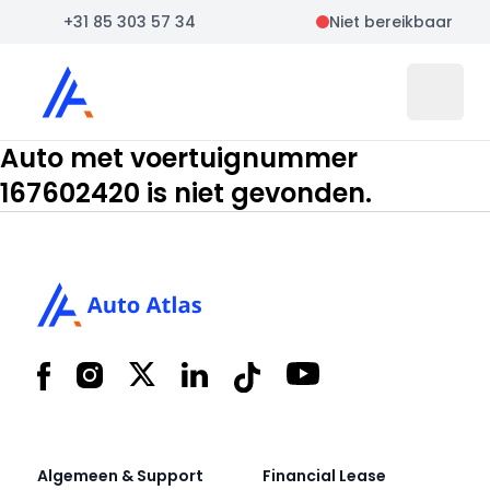
+31 85 303 57 34
Niet bereikbaar
Auto Atlas
Open 
Auto met voertuignummer
167602420 is niet gevonden.
Footer
Facebook
Instagram
X
LinkedIn
Tiktok
YouTube
Algemeen & Support
Financial Lease