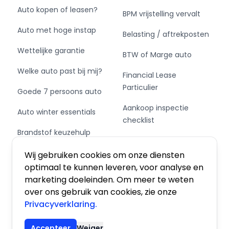
Auto kopen of leasen?
BPM vrijstelling vervalt
Auto met hoge instap
Belasting / aftrekposten
Wettelijke garantie
BTW of Marge auto
Welke auto past bij mij?
Financial Lease
Particulier
Goede 7 persoons auto
Aankoop inspectie
Auto winter essentials
checklist
Brandstof keuzehulp
Private Leasen,
Schakel of automaat?
Financieren of Kopen?
Wij gebruiken cookies om onze diensten
optimaal te kunnen leveren, voor analyse en
marketing doeleinden. Om meer te weten
over ons gebruik van cookies, zie onze
Privacyverklaring.
Algemene voorwaarden
|
Privacy
|
Cookies
Accepteer
Weiger