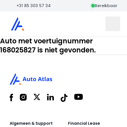
+31 85 303 57 34
Bereikbaar
Auto Atlas
Open 
Auto met voertuignummer
168025827 is niet gevonden.
Footer
Facebook
Instagram
X
LinkedIn
Tiktok
YouTube
Algemeen & Support
Financial Lease