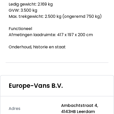
Ledig gewicht: 2.169 kg
GVW: 3.500 kg
Max. trekgewicht: 2.500 kg (ongeremd 750 kg)
Functioneel
Afmetingen laadruimte: 417 x 197 x 200 cm
Onderhoud, historie en staat
Onderhoudsboekjes: Aanwezig (dealer
onderhouden)
Aantal eigenaren: 3
Aantal sleutels: 2
Financiële informatie
Europe-Vans B.V.
BTW/marge: BTW verrekenbaar voor
ondernemers
Ambachtstraat 4,
Beschikbare afleverpakketten:
Adres
4143HB Leerdam