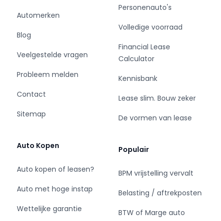
Personenauto's
Financial lease behoort tot de mogelijkheden,
Automerken
op onze site vindt u de tarieven en kunt u direct
Volledige voorraad
een aanvraag doen. Alle prijzen zijn exclusief 21%
Blog
BTW tenzij anders vermeld. Informeer naar
Financial Lease
Veelgestelde vragen
aanvullende voorwaarden bij particuliere
Calculator
verkoop. EXPORT: As official VWE-
Probleem melden
Kennisbank
exportpartner we provide all needed
documents and services.
Contact
Lease slim. Bouw zeker
Sitemap
De vormen van lease
Auto Kopen
Populair
Auto kopen of leasen?
BPM vrijstelling vervalt
Auto met hoge instap
Belasting / aftrekposten
Wettelijke garantie
BTW of Marge auto