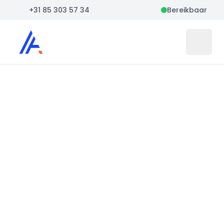
+31 85 303 57 34
Bereikbaar
Auto Atlas
Open 