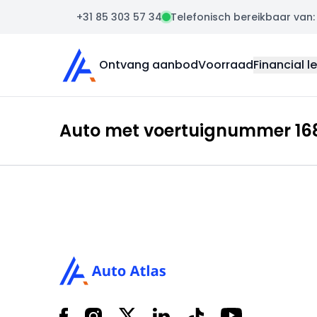
+31 85 303 57 34
Telefonisch bereikbaar van: m
Auto Atlas
Ontvang aanbod
Voorraad
Financial l
Auto met voertuignummer 168
Footer
Facebook
Instagram
X
LinkedIn
Tiktok
YouTube