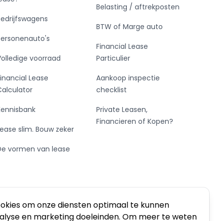
Belasting / aftrekposten
Bedrijfswagens
BTW of Marge auto
Personenauto's
Financial Lease
Volledige voorraad
Particulier
Financial Lease
Aankoop inspectie
Calculator
checklist
Kennisbank
Private Leasen,
Financieren of Kopen?
Lease slim. Bouw zeker
De vormen van lease
ookies om onze diensten optimaal te kunnen
nalyse en marketing doeleinden. Om meer te weten