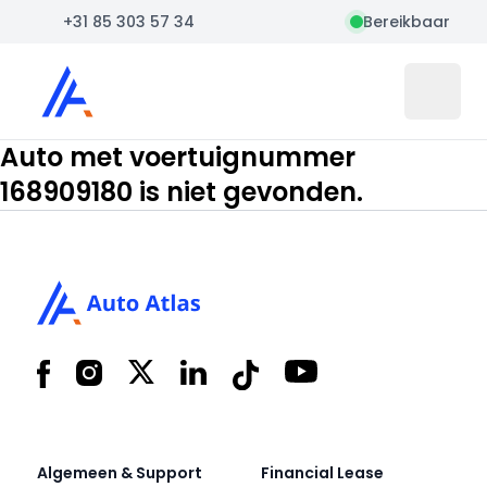
+31 85 303 57 34
Bereikbaar
Auto Atlas
Open 
Auto met voertuignummer
168909180 is niet gevonden.
Footer
Facebook
Instagram
X
LinkedIn
Tiktok
YouTube
Algemeen & Support
Financial Lease