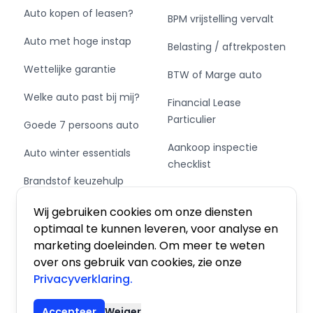
Auto kopen of leasen?
BPM vrijstelling vervalt
Auto met hoge instap
Belasting / aftrekposten
Wettelijke garantie
BTW of Marge auto
Welke auto past bij mij?
Financial Lease
Particulier
Goede 7 persoons auto
Aankoop inspectie
Auto winter essentials
checklist
Brandstof keuzehulp
Private Leasen,
Schakel of automaat?
Financieren of Kopen?
Wij gebruiken cookies om onze diensten
optimaal te kunnen leveren, voor analyse en
marketing doeleinden. Om meer te weten
over ons gebruik van cookies, zie onze
Privacyverklaring.
Algemene voorwaarden
|
Privacy
|
Cookies
Accepteer
Weiger