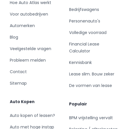
Hoe Auto Atlas werkt
www.lenferink.nl
Bedrijfswagens
pknobben@lenferink.nl
Voor autobedrijven
jhondebrink@lenferink.nl
Personenauto's
Al onze prijzen zijn exclusief BTW en BPM tenzij
Automerken
anders aangegeven.
Volledige voorraad
Blog
De genoemde prijs is een meeneemprijs.
Financial Lease
Veelgestelde vragen
Calculator
U kunt kiezen voor een afleverpakket:
Pakket A €695
Probleem melden
Kennisbank
Nieuwe APK indien auto ouder is dan 3 jaar
Contact
Kleine beurt
Lease slim. Bouw zeker
Poetsen
Sitemap
De vormen van lease
Tenaamstelling kenteken
Pakket B €895
Nieuwe APK indien auto ouder is dan 3 jaar
Auto Kopen
Populair
Grote beurt (alle filters + olie)
Poetsen
Auto kopen of leasen?
BPM vrijstelling vervalt
Tenaamstelling kenteken
Auto met hoge instap