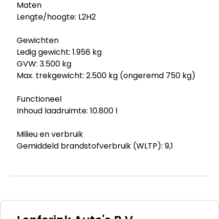
Maten
Lengte/hoogte: L2H2
Gewichten
Ledig gewicht: 1.956 kg
GVW: 3.500 kg
Max. trekgewicht: 2.500 kg (ongeremd 750 kg)
Functioneel
Inhoud laadruimte: 10.800 l
Milieu en verbruik
Gemiddeld brandstofverbruik (WLTP): 9,1
l/100km (1 op 11,0)
CO₂-uitstoot (WLTP): 244 g/km
Historie
Aantal eigenaren: 1