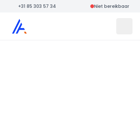
+31 85 303 57 34
Niet bereikbaar
Auto Atlas
Open 