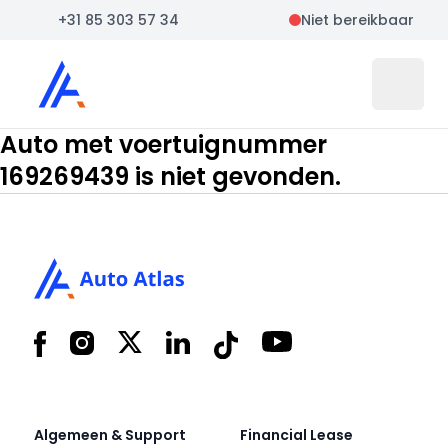
+31 85 303 57 34
Niet bereikbaar
Auto Atlas
Open 
Auto met voertuignummer
169269439 is niet gevonden.
Footer
Facebook
Instagram
X
LinkedIn
Tiktok
YouTube
Algemeen & Support
Financial Lease