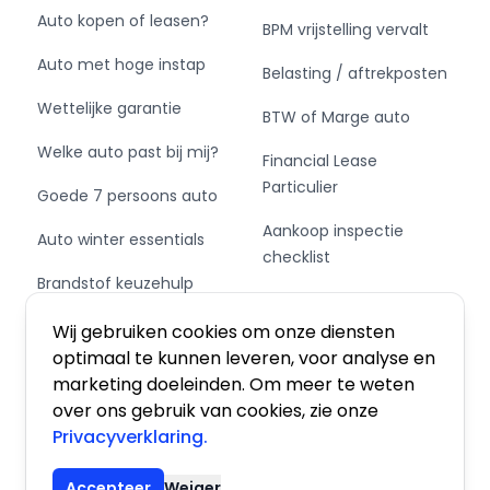
Auto kopen of leasen?
BPM vrijstelling vervalt
Auto met hoge instap
Belasting / aftrekposten
Wettelijke garantie
BTW of Marge auto
Welke auto past bij mij?
Financial Lease
Particulier
Goede 7 persoons auto
Aankoop inspectie
Auto winter essentials
checklist
Brandstof keuzehulp
Private Leasen,
Schakel of automaat?
Financieren of Kopen?
Wij gebruiken cookies om onze diensten
optimaal te kunnen leveren, voor analyse en
marketing doeleinden. Om meer te weten
over ons gebruik van cookies, zie onze
Privacyverklaring.
Algemene voorwaarden
|
Privacy
|
Cookies
Accepteer
Weiger