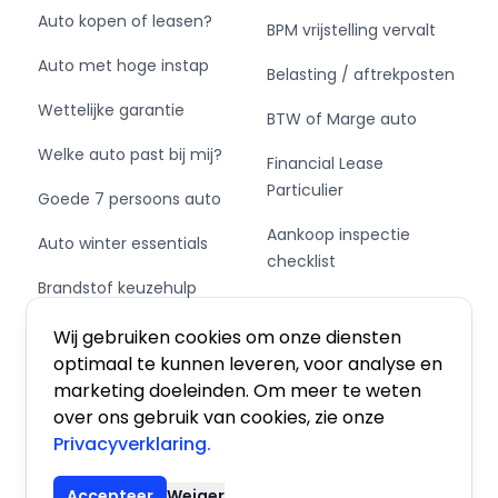
Auto kopen of leasen?
BPM vrijstelling vervalt
Auto met hoge instap
Belasting / aftrekposten
Wettelijke garantie
BTW of Marge auto
Welke auto past bij mij?
Financial Lease
Particulier
Goede 7 persoons auto
Aankoop inspectie
Auto winter essentials
checklist
Brandstof keuzehulp
Private Leasen,
Schakel of automaat?
Financieren of Kopen?
Wij gebruiken cookies om onze diensten
optimaal te kunnen leveren, voor analyse en
marketing doeleinden. Om meer te weten
over ons gebruik van cookies, zie onze
Privacyverklaring.
Algemene voorwaarden
|
Privacy
|
Cookies
Accepteer
Weiger