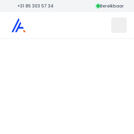
+31 85 303 57 34
Bereikbaar
Auto Atlas
Open 