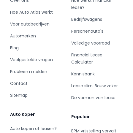
Over ons
Hoe werkt financial
lease?
.
Hoe Auto Atlas werkt
Bedrijfswagens
Voor autobedrijven
= Bedrijfsinformatie =
Personenauto's
Automerken
Voor meer foto’s van deze wagen en ons
Volledige voorraad
complete assortiment kijkt u op www.vdhurk.nl.
Blog
LET OP: Alle prijzen zijn exclusief BTW, tenzij
Financial Lease
Veelgestelde vragen
anders vermeld.
Calculator
Aan eventuele fouten in advertenties of prijzen
Probleem melden
Kennisbank
kunnen geen rechten worden ontleend.
Contact
Lease slim. Bouw zeker
Al 60 jaar dé bedrijfswagenspecialist.
Sitemap
De vormen van lease
Met een grote voorraad, Brabantse
gemoedelijkheid én scherpe prijsstelling helpen
Auto Kopen
Populair
wij u aan uw volgende bedrijfswagen.
Auto kopen of leasen?
BPM vrijstelling vervalt
App, mail, bel of kom langs voor een