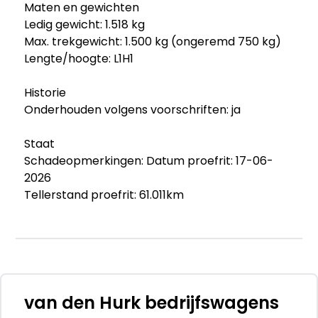
Maten en gewichten
Ledig gewicht: 1.518 kg
Max. trekgewicht: 1.500 kg (ongeremd 750 kg)
Lengte/hoogte: L1H1
Historie
Onderhouden volgens voorschriften: ja
Staat
Schadeopmerkingen: Datum proefrit: 17-06-
2026
Tellerstand proefrit: 61.011km
Airco werkend? Ja, 6,7 graden
Onderhoudshistorie:
Datum laatste onderhoud: 06-12-2024
Km stand laatste onderhoud: 58.793km
Datum distributie vervangen: -
Kilometerstand distributie vervangen: -
van den Hurk bedrijfswagens