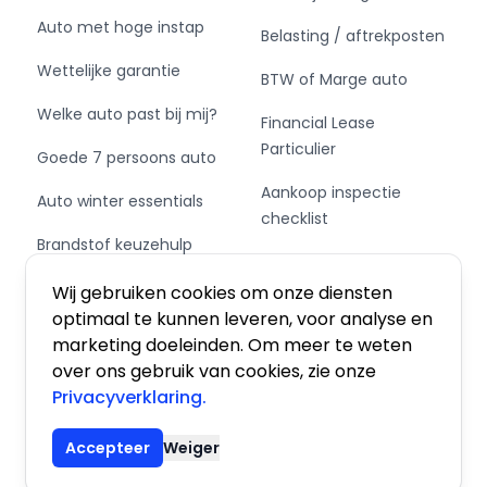
kennismaking.
Auto met hoge instap
Belasting / aftrekposten
Wettelijke garantie
BTW of Marge auto
Welke auto past bij mij?
Financial Lease
Particulier
Goede 7 persoons auto
Aankoop inspectie
Auto winter essentials
checklist
Brandstof keuzehulp
Private Leasen,
Schakel of automaat?
Financieren of Kopen?
Wij gebruiken cookies om onze diensten
optimaal te kunnen leveren, voor analyse en
marketing doeleinden. Om meer te weten
over ons gebruik van cookies, zie onze
Privacyverklaring.
Algemene voorwaarden
|
Privacy
|
Cookies
Accepteer
Weiger
© 2026 De Auto Atlas, Inc. Alle rechten voorbehouden.