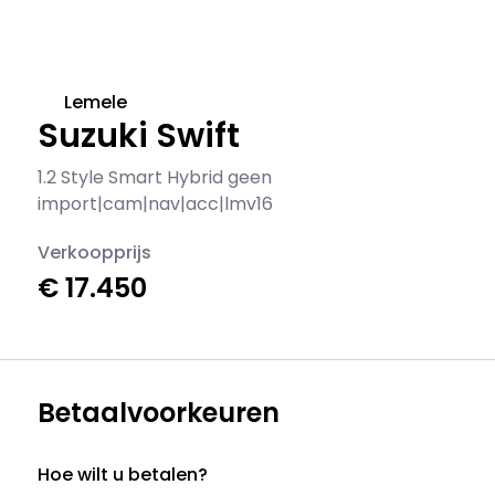
Lemele
Suzuki Swift
1.2 Style Smart Hybrid geen
import|cam|nav|acc|lmv16
Verkoopprijs
€ 17.450
Betaalvoorkeuren
Hoe wilt u betalen?