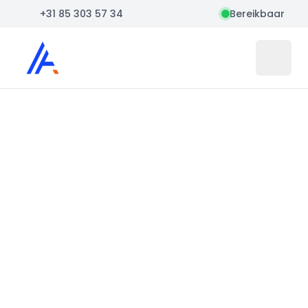
+31 85 303 57 34
Bereikbaar
Auto Atlas
Open 