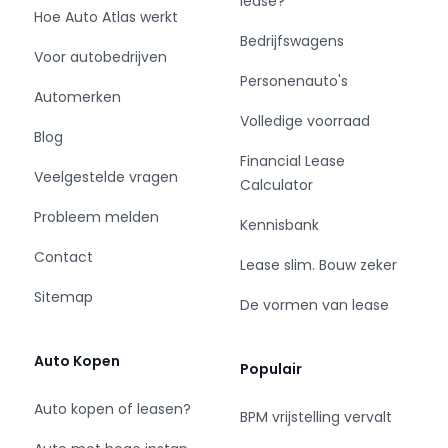
lease?
- Kleurnaam: Mineral Gray Metallic
Hoe Auto Atlas werkt
- Bekleding: Stof
Bedrijfswagens
Voor autobedrijven
- Motorinhoud: 1197 cc
Personenauto's
- Aantal cilinders: 4
Automerken
- Motorcode: K12D
Volledige voorraad
- Vermogen: 61 kW / 83pk
Blog
- Ledig gewicht: 865 kg
Financial Lease
Veelgestelde vragen
- Max. trekgewicht: 1000 kg
Calculator
- Aantal zitplaatsen: 5
Probleem melden
Kennisbank
- Verbruik: 4.7 l/100 km
- BTW/Marge: BTW aftrekbaar, de prijs is
Contact
Lease slim. Bouw zeker
inclusief BTW
Sitemap
- Lengte: 385 cm
De vormen van lease
- Breedte: 174 cm
- Hoogte: 1480 cm
Auto Kopen
Populair
- Aantal sleutels: 2
- Onderhoudshistorie aanwezig: Ja
Auto kopen of leasen?
BPM vrijstelling vervalt
- Motorrijtuigenbelasting: € 92 - 99 per
kwartaal