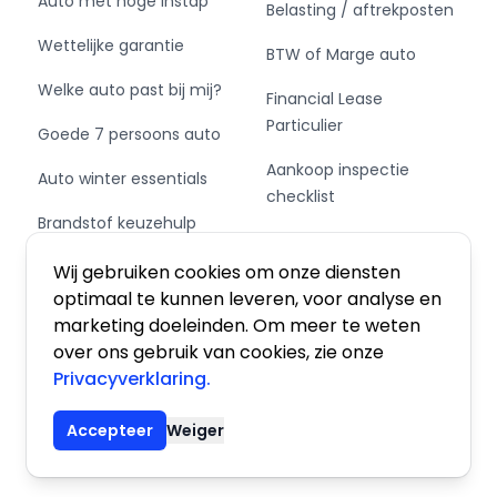
Auto met hoge instap
Belasting / aftrekposten
- Emissieklasse: Euro 6
Wettelijke garantie
- Bandenmaat voor: 185/55/16
BTW of Marge auto
- Bandenmaat achter: 185/55/16
Welke auto past bij mij?
Financial Lease
- Wielbasis: 2450 mm
Particulier
Goede 7 persoons auto
Aankoop inspectie
Auto winter essentials
Comfort
checklist
Brandstof keuzehulp
- Boordcomputer
Private Leasen,
Schakel of automaat?
Financieren of Kopen?
Wij gebruiken cookies om onze diensten
Exterieur
optimaal te kunnen leveren, voor analyse en
marketing doeleinden. Om meer te weten
- Buitenspiegels elektrisch inklapbaar
over ons gebruik van cookies, zie onze
- Buitenspiegels elektrisch verstel- en
Privacyverklaring.
verwarmbaar
Algemene voorwaarden
|
Privacy
|
Cookies
- Buitenspiegels in carrosseriekleur
Accepteer
Weiger
- Bumpers in carrosseriekleur
© 2026 De Auto Atlas, Inc. Alle rechten voorbehouden.
- Centrale vergrendeling met