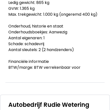
Ledig gewicht: 865 kg
GVW: 1.365 kg
Max. trekgewicht: 1.000 kg (ongeremd 400 kg)
Onderhoud, historie en staat
Onderhoudsboekjes: Aanwezig
Aantal eigenaren: 1
Schade: schadevrij
Aantal sleutels: 2 (2 handzenders)
Financiële informatie
BTW/marge: BTW verrekenbaar voor
ondernemers
Garantie
Garantielabel: BOVAG Garantie
Afleverpakketten
Autobedrijf Rudie Wetering
Optioneel afleverpakket (€ 995): Onderhoud &