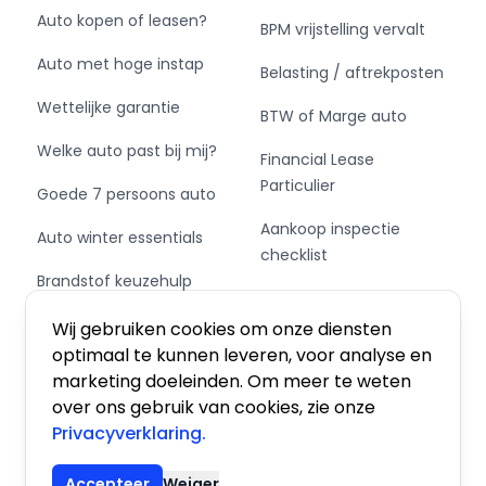
Auto kopen of leasen?
BPM vrijstelling vervalt
Auto met hoge instap
Belasting / aftrekposten
Wettelijke garantie
BTW of Marge auto
Welke auto past bij mij?
Financial Lease
Particulier
Goede 7 persoons auto
Aankoop inspectie
Auto winter essentials
checklist
Brandstof keuzehulp
Private Leasen,
Schakel of automaat?
Financieren of Kopen?
Wij gebruiken cookies om onze diensten
optimaal te kunnen leveren, voor analyse en
marketing doeleinden. Om meer te weten
over ons gebruik van cookies, zie onze
Privacyverklaring.
Algemene voorwaarden
|
Privacy
|
Cookies
Accepteer
Weiger