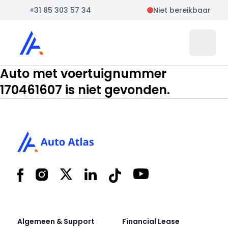
+31 85 303 57 34
Niet bereikbaar
Auto Atlas
Open 
Auto met voertuignummer
170461607 is niet gevonden.
Footer
Facebook
Instagram
X
LinkedIn
Tiktok
YouTube
Algemeen & Support
Financial Lease