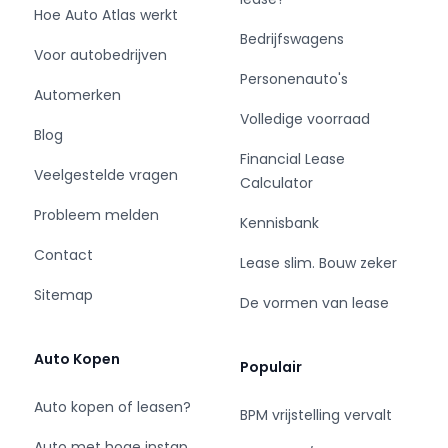
aansluit op uw specifieke wensen en budget.
Hoe Auto Atlas werkt
Binnen ons assortiment vindt u vooraanstaande
Bedrijfswagens
Voor autobedrijven
merken zoals onder andere; Fiat, Ford, Iveco,
Personenauto's
Mercedes-Benz, Opel, Peugeot, Renault en
Automerken
Volkswagen.
Volledige voorraad
Blog
Financial Lease
Veelgestelde vragen
Calculator
Probleem melden
Kennisbank
Contact
Lease slim. Bouw zeker
Sitemap
De vormen van lease
Auto Kopen
Populair
Auto kopen of leasen?
BPM vrijstelling vervalt
Auto met hoge instap