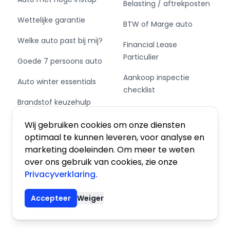
Belasting / aftrekposten
Wettelijke garantie
BTW of Marge auto
Welke auto past bij mij?
Financial Lease
Particulier
Goede 7 persoons auto
Aankoop inspectie
Auto winter essentials
checklist
Brandstof keuzehulp
Private Leasen,
Schakel of automaat?
Financieren of Kopen?
Wij gebruiken cookies om onze diensten
optimaal te kunnen leveren, voor analyse en
marketing doeleinden. Om meer te weten
over ons gebruik van cookies, zie onze
Privacyverklaring.
Algemene voorwaarden
|
Privacy
|
Cookies
Accepteer
Weiger
© 2026 De Auto Atlas, Inc. Alle rechten voorbehouden.