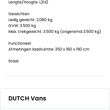
Lengte/hoogte: L2H2
Gewichten
Ledig gewicht: 2.080 kg
GVW: 3.500 kg
Max. trekgewicht: 3.500 kg (ongeremd 3.500 kg)
Functioneel
Afmetingen laadruimte: 350 x 180 x 190 cm
Staat
Aantal sleutels: 1
Financiële informatie
BTW/marge: BTW verrekenbaar voor
ondernemers
DUTCH Vans
Productveiligheid
Fabrikant: DUTCH Vans Mercuriusweg 41 3771NC