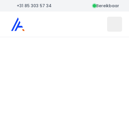
+31 85 303 57 34
Bereikbaar
Auto Atlas
Open 