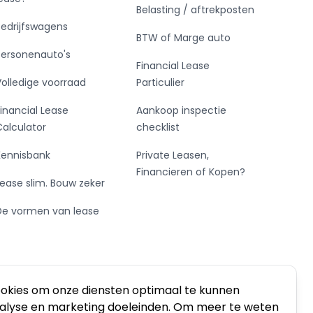
Belasting / aftrekposten
Bedrijfswagens
BTW of Marge auto
Personenauto's
Financial Lease
Volledige voorraad
Particulier
Financial Lease
Aankoop inspectie
Calculator
checklist
Kennisbank
Private Leasen,
Financieren of Kopen?
Lease slim. Bouw zeker
De vormen van lease
ookies om onze diensten optimaal te kunnen
nalyse en marketing doeleinden. Om meer te weten