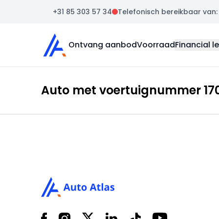
+31 85 303 57 34
Telefonisch bereikbaar van: m
Auto Atlas
Ontvang aanbod
Voorraad
Financial l
Auto met voertuignummer 1709
Footer
Facebook
Instagram
X
LinkedIn
Tiktok
YouTube