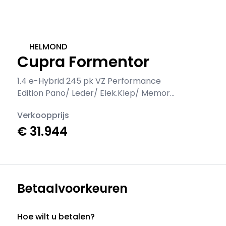
HELMOND
Cupra Formentor
1.4 e-Hybrid 245 pk VZ Performance
Edition Pano/ Leder/ Elek.Klep/ Memory/
Matrix/ Adapt. Cruise/ Carplay/
Verkoopprijs
Camera/ Stoelverw./ Stuurverw./ 19"
€ 31.944
LMV
Betaalvoorkeuren
Hoe wilt u betalen?