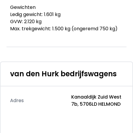
Gewichten
Ledig gewicht: 1.601 kg
GVW: 2.120 kg
Max. trekgewicht: 1.500 kg (ongeremd 750 kg)
Accu
Aanwezige accu: gekocht
Accu: 13 kWh, Conditie: 100%, Type lithium-ion
Stekkeraansluiting: Type 2
Aantal fasen acculader: 1
van den Hurk bedrijfswagens
Accu laadvermogen: 3.6 kW
Geschikt voor snelladen: nee
Kanaaldijk Zuid West
Staat
Adres
7b, 5706LD HELMOND
Algemene staat: goed
Schadeopmerkingen: Datum proefrit: 26-01-
2026
Tellerstand proefrit: 28.600km