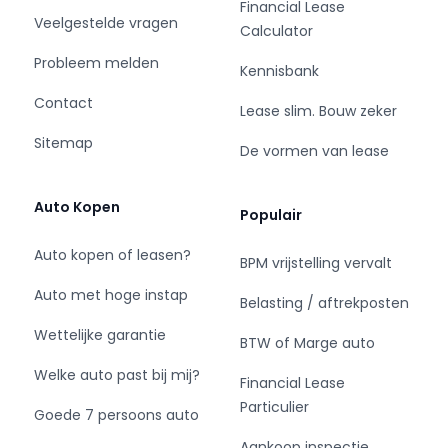
- Adaptive Cruise Control
Financial Lease
Veelgestelde vragen
- Elektrische achterklep
Calculator
- Stoelverwarming Voorstoelen
Probleem melden
Kennisbank
- Stuurverwarming
- Elektrisch verstelbare bestuurder stoel met
Contact
Lease slim. Bouw zeker
geheugen
Sitemap
- Navigatie
De vormen van lease
- 2-zone Climate control
- Keyless entry
Auto Kopen
Populair
- Parkeer assistent
- Parkeersensoren
Auto kopen of leasen?
BPM vrijstelling vervalt
- Ambient lighting
- Adaptief onderstel
Auto met hoge instap
Belasting / aftrekposten
- Laadkabel inbegrepen
Wettelijke garantie
- USB aansluiting
BTW of Marge auto
- ISOFIX
Welke auto past bij mij?
Financial Lease
- 19'' lichtmetalen velgen
Particulier
- Enz.
Goede 7 persoons auto
Aankoop inspectie