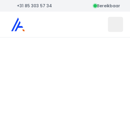
+31 85 303 57 34
Bereikbaar
Auto Atlas
Open 