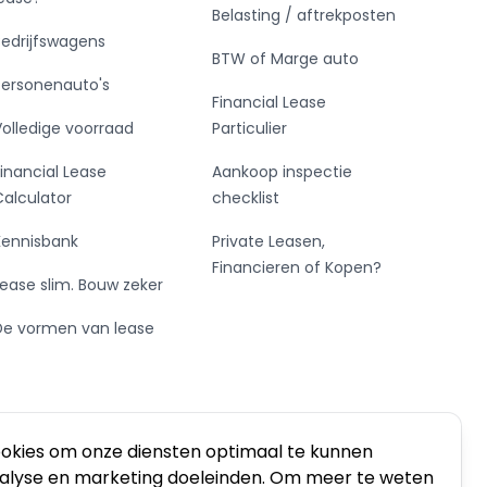
Belasting / aftrekposten
Bedrijfswagens
BTW of Marge auto
Personenauto's
Financial Lease
Volledige voorraad
Particulier
Financial Lease
Aankoop inspectie
Calculator
checklist
Kennisbank
Private Leasen,
Financieren of Kopen?
Lease slim. Bouw zeker
De vormen van lease
ookies om onze diensten optimaal te kunnen
nalyse en marketing doeleinden. Om meer te weten