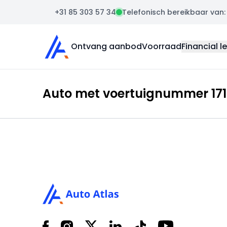
+31 85 303 57 34
Telefonisch bereikbaar van: m
Auto Atlas
Ontvang aanbod
Voorraad
Financial l
Auto met voertuignummer 171
Footer
Facebook
Instagram
X
LinkedIn
Tiktok
YouTube