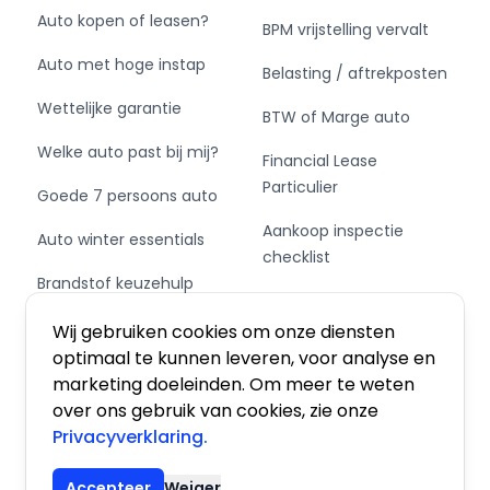
Auto kopen of leasen?
BPM vrijstelling vervalt
Auto met hoge instap
Belasting / aftrekposten
Wettelijke garantie
BTW of Marge auto
Welke auto past bij mij?
Financial Lease
Particulier
Goede 7 persoons auto
Aankoop inspectie
Auto winter essentials
checklist
Brandstof keuzehulp
Private Leasen,
Schakel of automaat?
Financieren of Kopen?
Wij gebruiken cookies om onze diensten
optimaal te kunnen leveren, voor analyse en
marketing doeleinden. Om meer te weten
over ons gebruik van cookies, zie onze
Privacyverklaring.
Algemene voorwaarden
|
Privacy
|
Cookies
Accepteer
Weiger