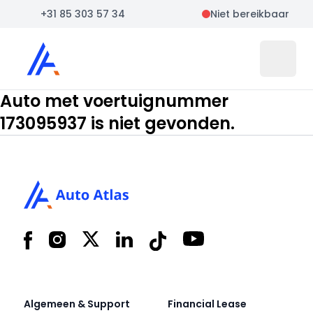
+31 85 303 57 34
Niet bereikbaar
Auto Atlas
Open 
Auto met voertuignummer
173095937 is niet gevonden.
Footer
Facebook
Instagram
X
LinkedIn
Tiktok
YouTube
Algemeen & Support
Financial Lease