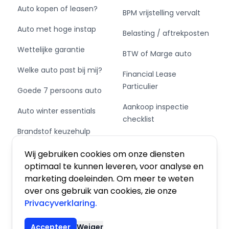
Auto kopen of leasen?
Een proefrit is altijd mogelijk, ook zonder
BPM vrijstelling vervalt
afspraak.
Auto met hoge instap
Belasting / aftrekposten
= Bedrijfsinformatie =
Wettelijke garantie
BTW of Marge auto
Welke auto past bij mij?
***Bedrijfsvakantie***
Financial Lease
Particulier
Goede 7 persoons auto
Van 2 augustus tot en met 23 augustus zijn wij
Aankoop inspectie
gesloten vanwege onze bedrijfsvakantie. Vanaf
Auto winter essentials
checklist
24 augustus zijn we weer bereikbaar volgens de
Brandstof keuzehulp
gebruikelijke openingstijden. Je kunt vanaf 24
Private Leasen,
augustus weer contact met ons opnemen.
Schakel of automaat?
Financieren of Kopen?
Wij gebruiken cookies om onze diensten
optimaal te kunnen leveren, voor analyse en
Bedankt voor je begrip en namens ons team
marketing doeleinden. Om meer te weten
wensen wij je een fijne zomervakantie!
over ons gebruik van cookies, zie onze
Privacyverklaring.
Algemene voorwaarden
|
Privacy
|
Cookies
Disclaimer: schrijf- en typefouten
Accepteer
Weiger