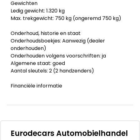
Gewichten
Ledig gewicht: 1.320 kg
Max. trekgewicht: 750 kg (ongeremd 750 kg)
Onderhoud, historie en staat
Onderhoudsboekjes: Aanwezig (dealer
onderhouden)
Onderhouden volgens voorschriften: ja
Algemene staat: goed
Aantal sleutels: 2 (2 handzenders)
Financiële informatie
BTW/marge: BTW verrekenbaar voor
ondernemers
Beschikbare afleverpakketten:
- Autotrust | Instap Garantie (€ 195): Wat is een
Autotrust Instap Garantie? De Instap Garantie
Eurodecars Automobielhandel
is afsluitbaar tot 12 jaar en 200.000 kilometer.