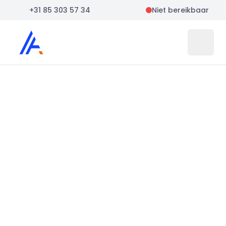
+31 85 303 57 34
Niet bereikbaar
Auto Atlas
Open 