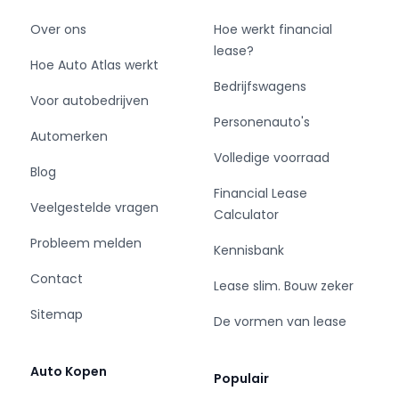
marktconforme prijs voor je huidige auto.
Over ons
Hoe werkt financial
lease?
Optionele services zijn:
Hoe Auto Atlas werkt
Bedrijfswagens
- Garantie tot 24-maanden met dekking in
Voor autobedrijven
binnen- en buitenland.
Personenauto's
Automerken
- Financiering & lease geheel flexibel en op
Volledige voorraad
maat, zowel particulier als zakelijk.
Blog
- DEKRA-aankoopkeuring uitgevoerd door een
Financial Lease
onafhankelijke DEKRA-engineer.
Veelgestelde vragen
Calculator
Probleem melden
Is jouw interesse gewekt? Heb je vragen over
Kennisbank
deze auto óf wil je meer algemene informatie,
Contact
Lease slim. Bouw zeker
neem dan vrijblijvend contact op. Wij
informeren je graag persoonlijk bij een bezoek
Sitemap
De vormen van lease
aan onze vestiging in Kerkrade. Tijdens
openingstijden kun je auto’s geheel vrijblijvend
Auto Kopen
bezichtigen en/of proefrijden.
Populair