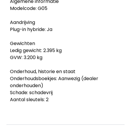
Algemene informatie
Modelcode: G05
Aandrijving
Plug-in hybride: Ja
Gewichten
Ledig gewicht: 2.395 kg
GVW: 3.200 kg
Onderhoud, historie en staat
Onderhoudsboekjes: Aanwezig (dealer
onderhouden)
Schade: schadevrij
Aantal sleutels: 2
Financiële informatie
BTW/marge: BTW verrekenbaar voor
ondernemers