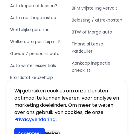
- Rijstrooksensor met correctie
Auto kopen of leasen?
BPM vrijstelling vervalt
- Uitwijk assistent
Auto met hoge instap
Belasting / aftrekposten
Pakket: Driving Assistant Professional
Wettelijke garantie
BTW of Marge auto
- Cruise control adaptief met Stop&Go en
Welke auto past bij mij?
Financial Lease
stuurhulp
Particulier
Goede 7 persoons auto
- Dodehoekdetectie met correctie
- Kruisend verkeer detectie
Aankoop inspectie
Auto winter essentials
- Rijstrooksensor met correctie
checklist
- Uitwijk assistent
Brandstof keuzehulp
Private Leasen,
- Zelfstandige rijstrookwissel
Schakel of automaat?
Financieren of Kopen?
Wij gebruiken cookies om onze diensten
Pakket: M Sportpakket Pro
optimaal te kunnen leveren, voor analyse en
marketing doeleinden. Om meer te weten
- Koplampen adaptief
over ons gebruik van cookies, zie onze
- Koplampen donker (matrix/LED)
Privacyverklaring.
Algemene voorwaarden
|
Privacy
|
Cookies
- Sportuitlaat
- Zwarte (glans) exterieur delen
Accepteer
Weiger