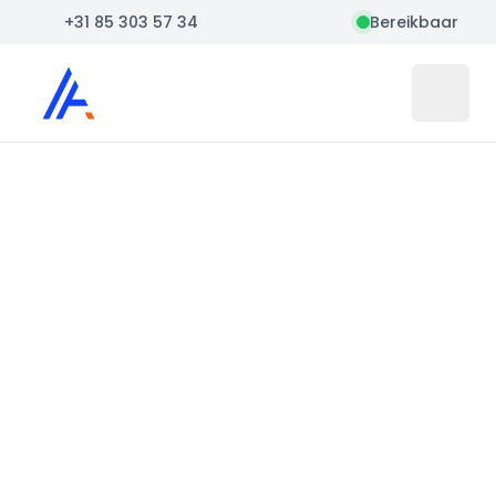
+31 85 303 57 34
Bereikbaar
Auto Atlas
Open 