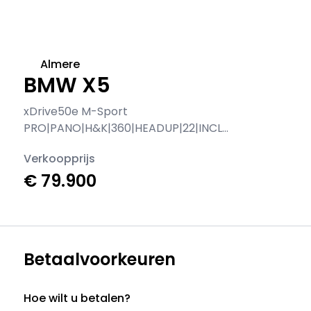
Almere
BMW X5
xDrive50e M-Sport
PRO|PANO|H&K|360|HEADUP|22|INCL
BTW
Verkoopprijs
€ 79.900
Betaalvoorkeuren
Hoe wilt u betalen?