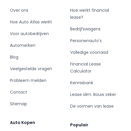
- Aantal zitplaatsen: 5
- Verbruik: 3 l/100 km
Over ons
Hoe werkt financial
- BTW/Marge: BTW aftrekbaar, de prijs is
lease?
Hoe Auto Atlas werkt
inclusief BTW
Bedrijfswagens
- Aantal sleutels: 2
Voor autobedrijven
- Onderhoudshistorie aanwezig: Dealer
Personenauto's
onderhouden
Automerken
- Velgmaat: 22 inch
Volledige voorraad
Blog
Financial Lease
Veelgestelde vragen
Calculator
Pakket: Comfort Pack
Probleem melden
Kennisbank
- Achterbank verwarmd
Contact
- Stuur verwarmd
Lease slim. Bouw zeker
- Verwarmde armsteun(en)
Sitemap
De vormen van lease
Pakket: Driver Assistance Pack
Auto Kopen
Populair
- Cruise control adaptief met Stop&Go