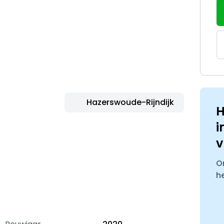
Hazerswoude-Rijndijk
H
i
v
O
h