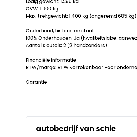
Ledig gewicht: 1.295 kg
GVW: 1.900 kg
Max. trekgewicht: 1.400 kg (ongeremd 685 kg)
Onderhoud, historie en staat
100% Onderhouden: Ja (kwaliteitslabel aanwez
Aantal sleutels: 2 (2 handzenders)
Financiële informatie
BTW/marge: BTW verrekenbaar voor ondern
Garantie
BOVAG 40-Puntencheck: Ja
BOVAG Afleverbeurt: Ja
Productveiligheid
Fabrikant: Autobedrijf van Schie B.V. Rijndij
0713419090 http://www.vanschie.nl info@vansc
autobedrijf van schie