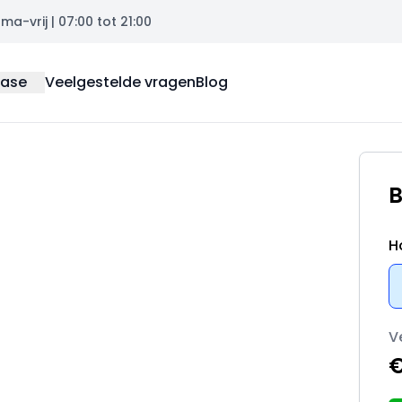
a-vrij | 07:00 tot 21:00
ease
Veelgestelde vragen
Blog
B
H
V
€