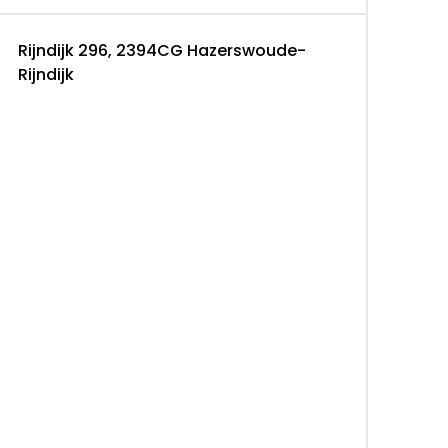
Rijndijk 296, 2394CG Hazerswoude-
Rijndijk
hema
r
land X zijn de volgende handelingen verricht.
ht te bieden werken wij graag op afspraak.
iseur staat klaar om u persoonlijk te
ekfijn voor u klaargezet. U ervaart een