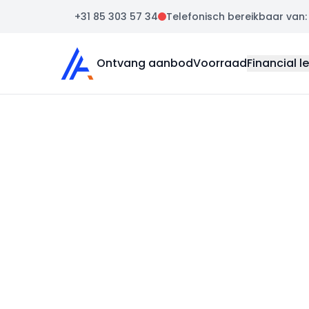
+31 85 303 57 34
Telefonisch bereikbaar van: m
Auto Atlas
Ontvang aanbod
Voorraad
Financial l