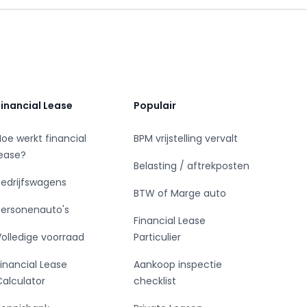
Financial Lease
Populair
Hoe werkt financial
BPM vrijstelling vervalt
lease?
Belasting / aftrekposten
Bedrijfswagens
BTW of Marge auto
Personenauto's
Financial Lease
Volledige voorraad
Particulier
Financial Lease
Aankoop inspectie
Calculator
checklist