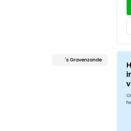
's Gravenzande
H
i
v
O
h