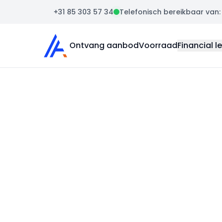
+31 85 303 57 34
Telefonisch bereikbaar van: m
Auto Atlas
Ontvang aanbod
Voorraad
Financial l