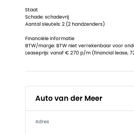
Staat
Schade: schadevrij
Aantal sleutels: 2 (2 handzenders)
Financiële informatie
BTW/marge: BTW niet verrekenbaar voor ond
Leaseprijs: vanaf € 270 p/m (financial lease,
en voorwaarden
Garantie
BOVAG 40-Puntencheck: Ja
Beschikbare afleverpakketten:
Auto van der Meer
- Afleverpakket Basis: De prijzen van onze occas
Minimaal 6 maanden APK, minimaal 10 liter b
tenaamstelling van het kenteken.
Adres
Dit afleverpakket bevat: BOVAG 40-Puntenc
- Servicepakket Auto van der Meer (€ 695): 6