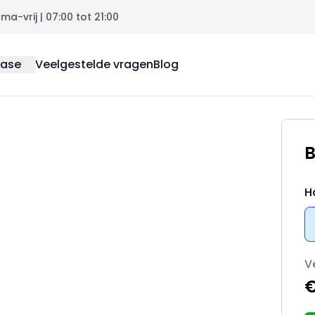
a-vrij | 07:00 tot 21:00
ease
Veelgestelde vragen
Blog
B
H
V
€