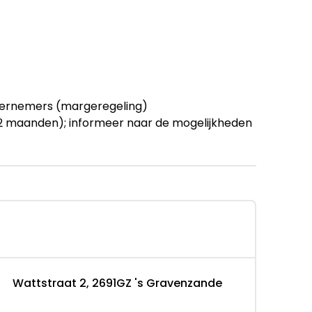
ernemers (margeregeling)
 72 maanden); informeer naar de mogelijkheden
ions zijn altijd inclusief "Afleverpakket Basis":
randstof, de Bovag 40-puntencheck en de
Wattstraat 2, 2691GZ 's Gravenzande
heck
 maanden Auto van der Meer garantie in