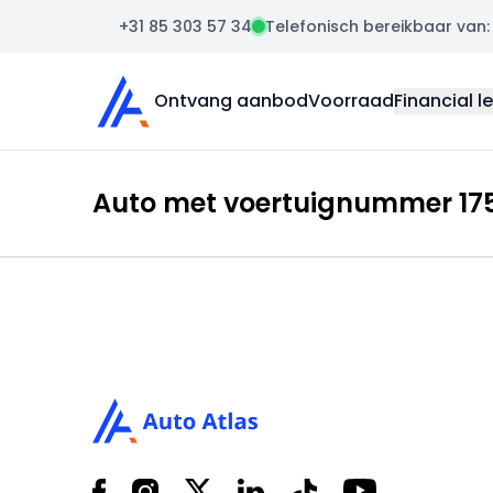
+31 85 303 57 34
Telefonisch bereikbaar van: m
Auto Atlas
Ontvang aanbod
Voorraad
Financial l
Auto met voertuignummer 175
Footer
Facebook
Instagram
X
LinkedIn
Tiktok
YouTube