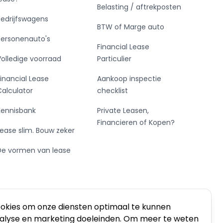
Belasting / aftrekposten
Bedrijfswagens
BTW of Marge auto
Personenauto's
Financial Lease
Volledige voorraad
Particulier
Financial Lease
Aankoop inspectie
Calculator
checklist
Kennisbank
Private Leasen,
Financieren of Kopen?
Lease slim. Bouw zeker
De vormen van lease
ookies om onze diensten optimaal te kunnen
nalyse en marketing doeleinden. Om meer te weten