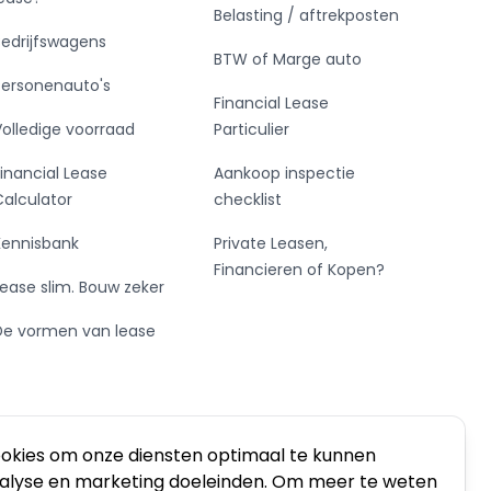
Belasting / aftrekposten
Bedrijfswagens
BTW of Marge auto
Personenauto's
Financial Lease
Volledige voorraad
Particulier
Financial Lease
Aankoop inspectie
Calculator
checklist
Kennisbank
Private Leasen,
Financieren of Kopen?
Lease slim. Bouw zeker
De vormen van lease
ookies om onze diensten optimaal te kunnen
nalyse en marketing doeleinden. Om meer te weten