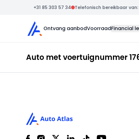
+31 85 303 57 34
Telefonisch bereikbaar van: m
Auto Atlas
Ontvang aanbod
Voorraad
Financial l
Auto met voertuignummer 176
Footer
Facebook
Instagram
X
LinkedIn
Tiktok
YouTube